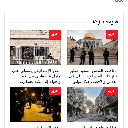
بحجة
قد يعجبك ايضا
-عربي
-عربي
محافظة القدس: تصعيد خطير
العدو الإسرائيلي يستولي على
لانتهاكات العدو الإسرائيلي في
منزل فلسطيني في يعبد
القدس والأقصى خلال يوليو
ويحوله إلى ثكنة عسكرية
-عربي
-عربي
إصابات وقصف إسرائيلي
العدو الإسرائيلي يشن