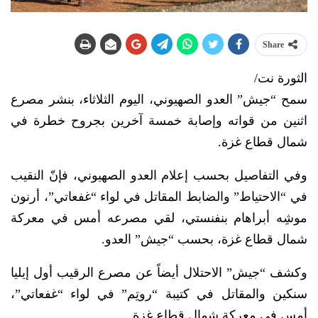
Share
الثورة نت/
سمح “جيش” العدو الصهيوني، اليوم الثلاثاء، بنشر مصرع
اثنين من قواته وإصابة خمسة آخرين بجروح خطرة في
شمال قطاع غزة.
وفي التفاصيل بحسب إعلام العدو الصهيوني، فإنّ النقيب
في “الاحتياط” والضابط المقاتل في لواء “غفعاتي”، أرنون
موشِه أبراهام بنفنستي، لقي مصرعه أمس في معركة
شمال قطاع غزة، بحسب “جيش” العدو.
وكشف “جيش” الاحتلال أيضاً عن مصرع الرقيب أول إيليا
سنكين والمقاتل في كتيبة “روتِم” في لواء “غفعاتي”،
أمس في معركة شمال قطاع غزة.