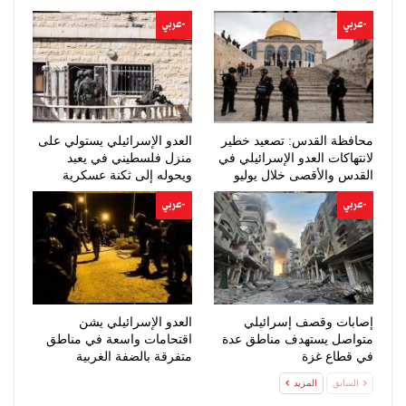
-عربي
-عربي
محافظة القدس: تصعيد خطير
العدو الإسرائيلي يستولي على
لانتهاكات العدو الإسرائيلي في
منزل فلسطيني في يعبد
القدس والأقصى خلال يوليو
ويحوله إلى ثكنة عسكرية
-عربي
-عربي
إصابات وقصف إسرائيلي
العدو الإسرائيلي يشن
متواصل يستهدف مناطق عدة
اقتحامات واسعة في مناطق
في قطاع غزة
متفرقة بالضفة الغربية
السابق
المزيد