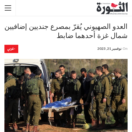
العدو الصهيوني يُقرّ بمصرع جنديين إضافيين
شمال غزة أحدهما ضابط
-عربي
On
نوفمبر 21, 2023