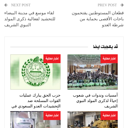
NEXT POST
PREV POST
قطعان المستوطنين يقتحمون
لقاء موسع في مدينة البيضاء
باحات الأقصى بحماية من
للتحشيد لفعالية ذكرى المولد
شرطة العدو
النبوي الشريف
قد يعجبك ايضا
اخبار محلية
اخبار محلية
أمسيات وندوات في شعوب
حزب الحق يبارك عمليات
إحياءً لذكرى المولد النبوي
القوات المسلحة ضد
الشريف
التحشيدات العدو السعودي في
مأرب وحضرموت
اخبار محلية
اخبار محلية