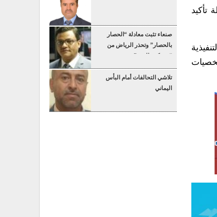
 تأكيد
صنعاء تثبت معادلة “الحصار
بالحصار” وتحذر الرياض من
نفيذية
“عسكرة البحر”
شخصيات
تلاشي التحالفات أمام البأس
اليماني