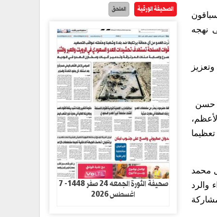
الصحيفة الورقية
الملحق
سباقون
ى نهجه
وتعزيز
وف حسن
لأعظم،
تعظيما
ول محمد
صحيفة الثورة الجمعه 24 صفر 1448- 7
 والرد
اغسطس 2026
مشاركة