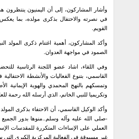
وأشار المشاركون، إلى أن اليمنيون ينتظرون ه
في نصرته والاحتفال بذكرى مولده، بما يعكس ع
القويم.
وأكد المشاركون، أهمية اغتنام ذكرى المولد الن
الصمود في مواجهة العدوان.
وفي اللقاء، اشاد عضو اللجنة الرئاسية للتحض
القاسمي، بتنوع الفعاليات واﻷنشطة الاحتفالي
وتمسكهم بالنهج المحمدي والهوية الإيمانية اﻷصي
وتكريميا للنبي الخاتم، الذي أرسله الله رحمة للعا
وأكد الوكيل القاسمي، أن الاحتفاء بذكرى المولد 
-صلى الله عليه وآله وسلم..منوها بدور الجميع ف
العملي على الإساءات المتكررة للمقدسات الإسلا
غير مسبوقة في الفعالية المركزية الكبرى التي س