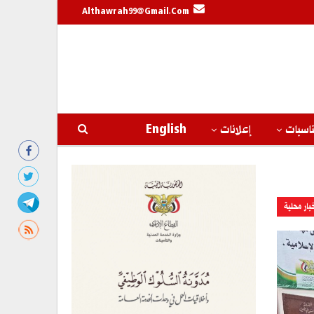
Althawrah99@gmail.com
اسبات
إعلانات
English
بار محلية