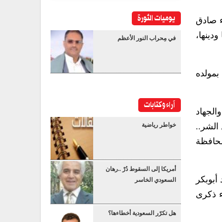
يوميات الثورة
ء صادق
ودينها،
في مِحراب النور الأعظم
بمولده
آراء وكتابات
الجهاد
خواطر رياضية
الشر..
محافظة
أمريكا إلى السقوط دُرْ ..رهان
أبوبكر
السعودي الخاسر
ء ذكرى
هل تكرّر السعودية أخطاءها؟