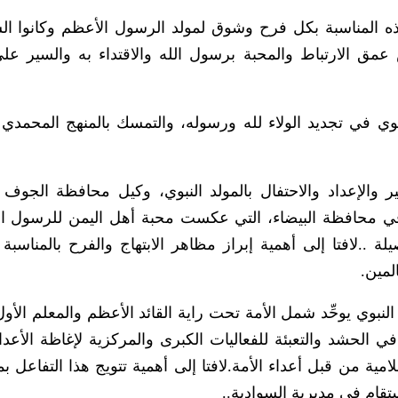
ذه المناسبة بكل فرح وشوق لمولد الرسول الأعظم وكانوا ال
مق الارتباط والمحبة برسول الله والاقتداء به والسير عل
بوي في تجديد الولاء لله ورسوله، والتمسك بالمنهج المحمدي 
ير والإعداد والاحتفال بالمولد النبوي، وكيل محافظة الج
ة في محافظة البيضاء، التي عكست محبة أهل اليمن للرسول ا
لة ..لافتا إلى أهمية إبراز مظاهر الابتهاج والفرح بالمناسبة 
لمين.
النبوي يوحِّد شمل الأمة تحت راية القائد الأعظم والمعلم الأ
ي الحشد والتعبئة للفعاليات الكبرى والمركزية لإغاظة الأعداء
مية من قبل أعداء اﻷمة.لافتا إلى أهمية تتويج هذا التفاعل ب
تقام في مديرية السوادية..