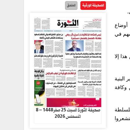
الصحيفة الورقية
الملحق
.
أوضاع
سهم في
ذا إلا
البنية
 وكافة
صحيفة الثورة السبت 25 صفر1448 – 8
للسلطة
اغسطس 2026
تشعروا