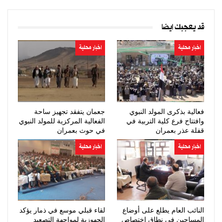
قد يعجبك ايضا
اخبار محلية
اخبار محلية
فعالية بذكرى المولد النبوي
جعمان يتفقد تجهيز ساحة
وافتتاح فرع كلية التربية في
الفعالية المركزية للمولد النبوي
قفلة عذر بعمران
في حوث بعمران
اخبار محلية
اخبار محلية
النائب العام يطلع على أوضاع
لقاء قبلي موسع في ذمار يؤكد
المساجين في نطاق اختصاص
الجهوزية لمواجهة التصعيد