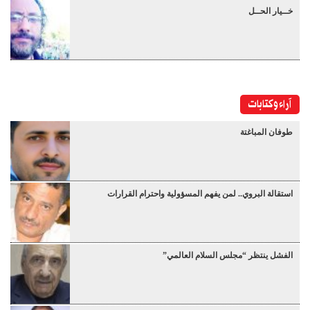
خــيار الحــل
آراء وكتابات
طوفان المباغتة
استقالة البروي.. لمن يفهم المسؤولية واحترام القرارات
الفشل ينتظر “مجلس السلام العالمي”