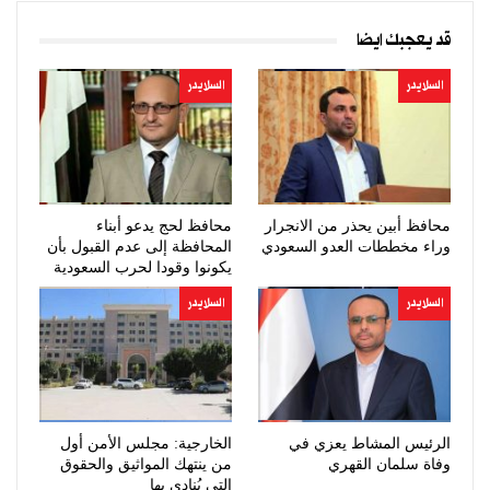
قد يعجبك ايضا
السلايدر
السلايدر
محافظ أبين يحذر من الانجرار
محافظ لحج يدعو أبناء
وراء مخططات العدو السعودي
المحافظة إلى عدم القبول بأن
يكونوا وقودا لحرب السعودية
السلايدر
السلايدر
الرئيس المشاط يعزي في
الخارجية: مجلس الأمن أول
وفاة سلمان القهري
من ينتهك المواثيق والحقوق
التي يُنادي بها