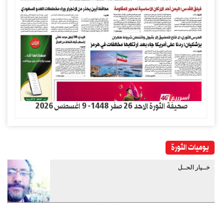
صحيفة الثورة الاحد 26 صفر 1448- 9 اغسطس 2026
يوميات الثورة
خــيار الحــل