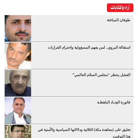
آراء وكتابات
طوفان المباغتة
استقالة البروي.. لمن يفهم المسؤولية واحترام القرارات
الفشل ينتظر “مجلس السلام العالمي”
فاتورة العِنـاد الباهظـة
تعليق على (معاهدة مكة) الثلاثية ودلالاتها السياسية والأمنية في
هذا التوقيت