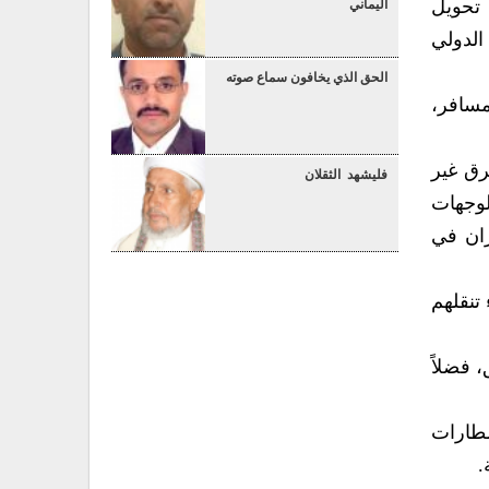
تحويل
اليماني
الدولي
الحق الذي يخافون سماع صوته
ل خمسة آلاف مسافر،
رق غير
فليشهد الثقلان
لوجهات
80 % مع سلطتي الطيران في
تنقلهم
 فضلاً
مطارات
.