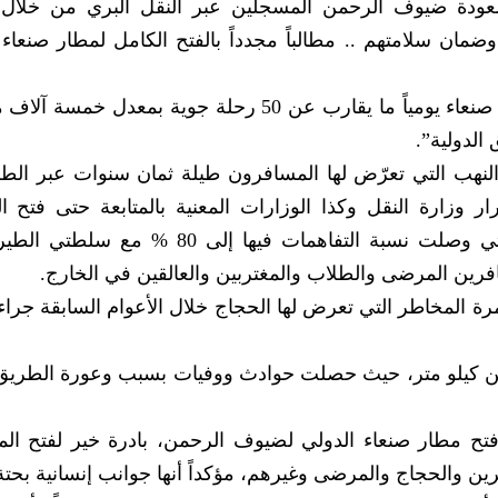
عودة ضيوف الرحمن المسجلين عبر النقل البري من خلال 
مان سلامتهم .. مطالباً مجدداً بالفتح الكامل لمطار صنعاء 
وقال “قبل العدوان كان عدد الرحلات من مطار صنعاء يومياً ما يقارب عن 50 رحلة جوية بمعد
الدولية”.
النهب التي تعرّض لها المسافرون طيلة ثمان سنوات عبر الط
ار وزارة النقل وكذا الوزارات المعنية بالمتابعة حتى فتح ا
الجديدة وفي مقدمتها وجهتي القاهرة والهند التي وصلت نسبة التفاهمات فيها إلى 
افرين المرضى والطلاب والمغتربين والعالقين في الخارج.
 المخاطر التي تعرض لها الحجاج خلال الأعوام السابقة جراء 
ين كيلو متر، حيث حصلت حوادث ووفيات بسبب وعورة الطريق،
ح مطار صنعاء الدولي لضيوف الرحمن، بادرة خير لفتح ال
ين والحجاج والمرضى وغيرهم، مؤكداً أنها جوانب إنسانية بحتة