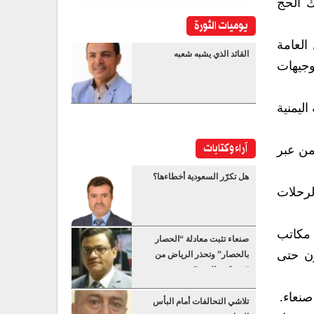
ك الحج
يوميات الثورة
العامة
القائد الذي يشبه شعبه
وجيهات
ليمنية
آراء وكتابات
من عبر
هل تكرّر السعودية أخطاءها؟
لرحلات
 مكاتب
صنعاء تثبت معادلة “الحصار
ون حتى
بالحصار” وتحذر الرياض من
“عسكرة البحر”
صنعاء.
تلاشي التحالفات أمام البأس