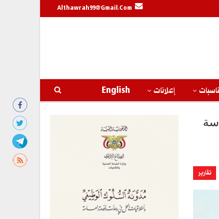
Althawrah99@gmail.com
اسبات
إعلانات
English
دسة
تقارير