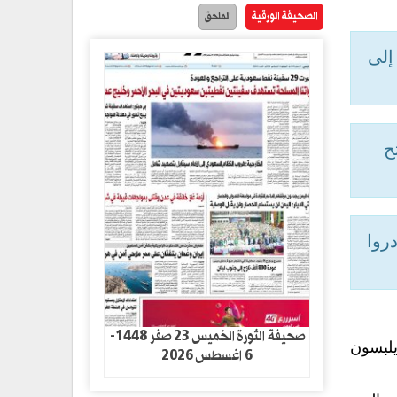
الصحيفة الورقية
الملحق
إلى
ح
غادروا
صحيفة الثورة الخميس 23 صفر 1448-
ة.. انطلقت رحلة جوية مساء أمس على متنها 268 حاجا يلبسون
6 اغسطس 2026