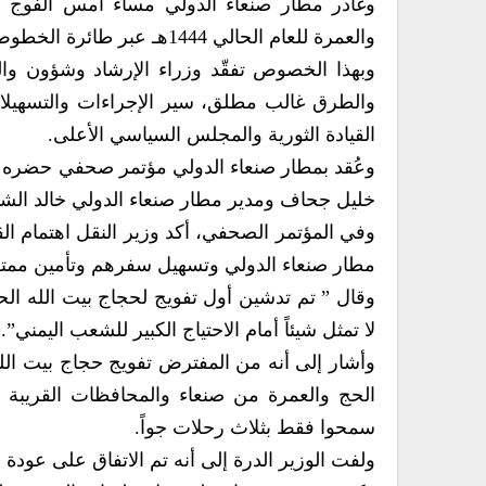
وغادر مطار صنعاء الدولي مساء أمس الفوج ا
والعمرة للعام الحالي 1444هـ عبر طائرة الخطوط الجوية اليمنية على متنها 268 شخصاً.
وبهذا الخصوص تفقّد وزراء الإرشاد وشؤون وال
والطرق غالب مطلق، سير الإجراءات والتسهيلات
القيادة الثورية والمجلس السياسي الأعلى.
وعُقد بمطار صنعاء الدولي مؤتمر صحفي حضره وزر
خليل جحاف ومدير مطار صنعاء الدولي خالد الش
وفي المؤتمر الصحفي، أكد وزير النقل اهتمام ال
مطار صنعاء الدولي وتسهيل سفرهم وتأمين ممتل
وقال ” تم تدشين أول تفويج لحجاج بيت الله الح
لا تمثل شيئاً أمام الاحتياج الكبير للشعب اليمني”.
وأشار إلى أنه من المفترض تفويج حجاج بيت الل
الحج والعمرة من صنعاء والمحافظات القريبة 
سمحوا فقط بثلاث رحلات جواً.
ولفت الوزير الدرة إلى أنه تم الاتفاق على عودة 