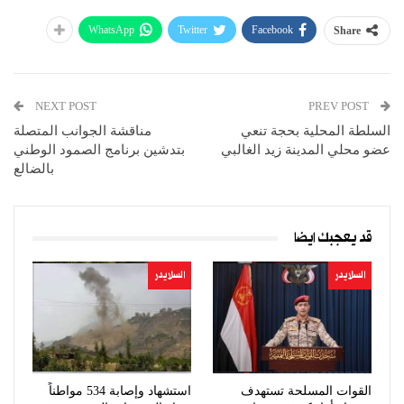
WhatsApp
Twitter
Facebook
Share
NEXT POST
PREV POST
السلطة المحلية بحجة تنعي
مناقشة الجوانب المتصلة
عضو محلي المدينة زيد الغالبي
بتدشين برنامج الصمود الوطني
بالضالع
قد يعجبك ايضا
السلايدر
السلايدر
القوات المسلحة تستهدف
استشهاد وإصابة 534 مواطناً