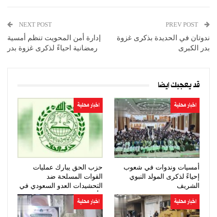
NEXT POST
PREV POST
ندوتان في الحديدة بذكرى غزوة
إدارة أمن المحويت تنظم أمسية
بدر الكبرى
رمضانية احياءً لذكرى غزوة بدر
قد يعجبك ايضا
اخبار محلية
اخبار محلية
أمسيات وندوات في شعوب
حزب الحق يبارك عمليات
إحياءً لذكرى المولد النبوي
القوات المسلحة ضد
الشريف
التحشيدات العدو السعودي في
مأرب وحضرموت
اخبار محلية
اخبار محلية