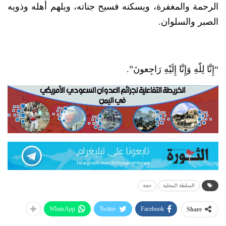
الرحمة والمغفرة، ويسكنه فسيح جناته، ويلهم أهله وذويه
الصبر والسلوان.
“إِنَّا لِلّهِ وَإِنَّا إِلَيْهِ رَاجِعونَ”.
السلطة المحلية
حجة
WhatsApp
Twitter
Facebook
Share