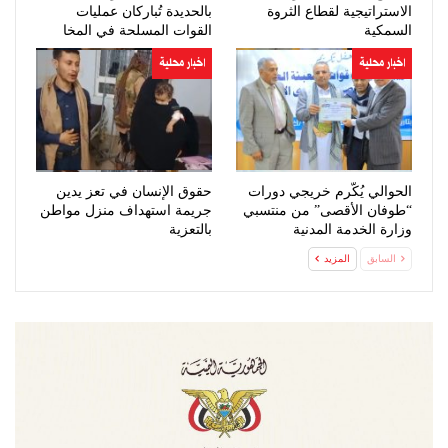
الاستراتيجية لقطاع الثروة
بالحديدة تُباركان عمليات
السمكية
القوات المسلحة في المخا
اخبار محلية
اخبار محلية
الحوالي يُكّرم خريجي دورات
حقوق الإنسان في تعز يدين
“طوفان الأقصى” من منتسبي
جريمة استهداف منزل مواطن
وزارة الخدمة المدنية
بالتعزية
السابق
المزيد