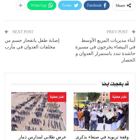
WhatsApp
Twitter
Facebook
Share
NEXT POST
PREV POST
أبناء مديريات المربع الأوسط
إصابة طفل بانفجار جسم من
في البيضاء يخرجون في مسيرة
مخلفات العدوان في مأرب
حاشدة تندد باستمرار العدوان و
الحصار
قد يعجبك ايضا
اخبار محلية
اخبار محلية
وقفة تربوية في صنعاء بذكرى
عرض طلابي لمدارس ذمار