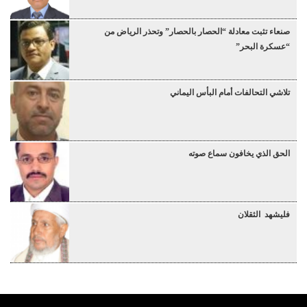
صنعاء تثبت معادلة “الحصار بالحصار” وتحذر الرياض من
“عسكرة البحر”
تلاشي التحالفات أمام البأس اليماني
الحق الذي يخافون سماع صوته
فليشهد الثقلان