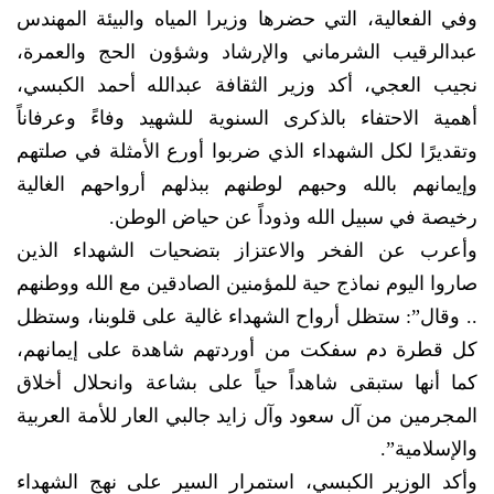
وفي الفعالية، التي حضرها وزيرا المياه والبيئة المهندس
عبدالرقيب الشرماني والإرشاد وشؤون الحج والعمرة،
نجيب العجي، أكد وزير الثقافة عبدالله أحمد الكبسي،
أهمية الاحتفاء بالذكرى السنوية للشهيد وفاءً وعرفاناً
وتقديرًا لكل الشهداء الذي ضربوا أورع الأمثلة في صلتهم
وإيمانهم بالله وحبهم لوطنهم ببذلهم أرواحهم الغالية
رخيصة في سبيل الله وذوداً عن حياض الوطن.
وأعرب عن الفخر والاعتزاز بتضحيات الشهداء الذين
صاروا اليوم نماذج حية للمؤمنين الصادقين مع الله ووطنهم
.. وقال”: ستظل أرواح الشهداء غالية على قلوبنا، وستظل
كل قطرة دم سفكت من أوردتهم شاهدة على إيمانهم،
كما أنها ستبقى شاهداً حياً على بشاعة وانحلال أخلاق
المجرمين من آل سعود وآل زايد جالبي العار للأمة العربية
والإسلامية”.
وأكد الوزير الكبسي، استمرار السير على نهج الشهداء