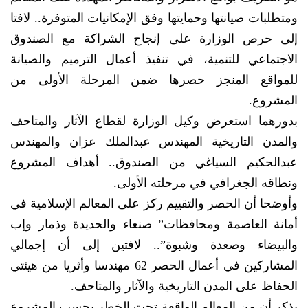
ومتطلبات صيانتها وحمايتها وفق الإمكانيات المتوفرة.. لافتا
إلى حرص الوزارة على إنجاح الشراكة مع الصندوق
الاجتماعي للتنمية، في تنفيذ أعمال الترميم والصيانة
للمواقع المنجز حصرها ضمن المرحلة الأولى من
المشروع.
بدورهما استعرض وكيل الوزارة لقطاع الآثار والمتاحف
والمدن التاريخية المهندس عبدالملك عزان والمهندس
عبدالحكيم السياغي من الصندوق.. أهداف المشروع
ونطاقه الجغرافي في مرحلته الأولى.
وأوضحا أن الحصر والتقييم ركز على المعالم الإسلامية في
أمانة العاصمة ومحافظات” صنعاء والحديدة وذمار وإب
والبيضاء وصعدة وشبوة”.. لافتين إلى أن إجمالي
المشاركين في أعمال الحصر 62 مهندسا وأثريا من هيئتي
الحفاظ على المدن التاريخية والآثار والمتاحف.
يذكر أن من المعالم الواقعة تحت الخطر بحسب المشروع