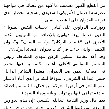
من القطع الكبير، تضمنت ما كتبه من قصائد في مواجهة
غطرسة العدوان الأمريكي السعودي وهمجية الحصار الذي
فرضه العدوان على الشعب اليمني.
وتوزعت الدواوين على كتابي “تجليات النفس الطويل”
اللذين تضمنا أربعة دواوين بالإضافة إلى الدواوين الثلاثة
الأخرى في “قصائد البركان” و”بقية السيف” و”بألوان
الكيف”، والتي جاءت في كتاب بعنوان “قصائد البركان”.
وقد أكد فخامة المشير الركن مهدي المشاط، رئيس
المجلس السياسي الأعلى، أهمية الكلمة بما فيها الشعر
في معركة اليمن ضد العدوان، معتبرا الشاعر الراحل
حسن عبدالله الشرفي، انموذجًا للشاعر الذي أعاد الاعتبار
لدور الشعر في أرض المعركة من خلال ما كتبه من قصائد
صادقة تماهى فيها مع تراب وطنه ودماء الشهداء.
فيما قال وزير الثقافة عبدالله الكبسي “إن هذه الدواوين
السبعة التي كتبها الشرفي في مواجهة العدوان خير دليل