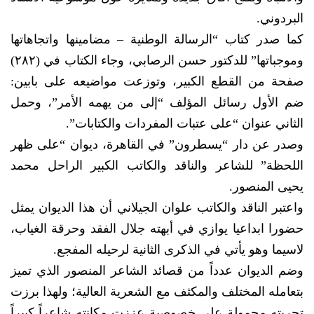
البردوني.
كما صدر كتاب “الرسالة الوطنية – مضامينها واتجاهاتها
وموجباتها” للدكتور حسن الرصابي، وجاء الكتاب في (٢٨٢)
صفحة من القطع الكبير، وتوزعت مواضيعه على بابين:
ضم الأول رسائل المؤلف “إلى من يهمه الأمر”، وحمل
الثاني عنوان “على عتبات المفردات والكتابات”.
وصدر عن دار “يسطرون” في القاهرة، ديوان “على ظهر
اللحظة” للشاعر والناقد والكاتب الكبير الراحل محمد
يحيى المنصور.
واعتبر الناقد والكاتب علوان الجيلاني أن هذا الديوان يمثل
حضورا ابداعيا يوازي في أبهته جلال الفقد وحرقة الغياب،
لاسيما وهو يأتي في الذكرى الثانية لرحيله المفجع.
وضم الديوان عدداً من قصائد الشاعر المنصور الذي تميز
بتعامله المختلف والمكثف مع الشعرية العالية؛ ولهذا برزت
تجربته محمولة على خصوصية عززت مكانته شاعراً كبيراً