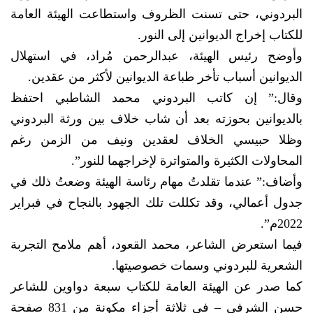
البردوني، حتى تسنت الظروف واستطاعت الهيئة العامة
للكتاب إخراج الديوانين إلى النور.
وأوضح رئيس الهيئة، عبدالرحمن مُراد، في استهلال
الديوانين أسباب تأخر طباعة الديوانين لأكثر من عقدين.
وقال:” إن كاتب البردوني محمد الشاطبي احتفظ
بالديوانين بحوزته بعد أن شاب خلاف بين ورثة البردوني
وظلا حبيسي الخلاف لعقدين ونيف من الزمن رغم
المحاولات الكثيرة والمتواترة لإخراجهما للنور”.
وأضاف:” عندما تقلدتُ مهام رئاسة الهيئة وضعتُ ذلك في
جدول أعمالي، وقد تكللت تلك الجهود بالنجاح في فبراير
2022م”.
فيما استعرض الشاعر، محمد القعود، أهم ملامح التجربة
الشعرية للبردوني وسمات خصوصيتها.
كما صدر عن الهيئة العامة للكتاب سبعة دواوين للشاعر
حسن الشرفي – في ثلاثة أجزاء مكونة من 831 صفحة