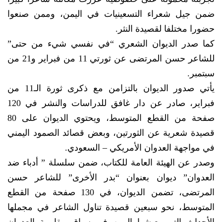
ضمن جيل شعراء التسعينيات في اليمن، وممن صنعوا
حضورا مختلفا لقصيدة النثر.
كما صدر الديوان الشعري “في نفسي شيء من حتى”
للشاعر حسن المرتضى عن ثورتي 11 من فبراير و21 من
سبتمبر.
يأتي صدور الديوان بالتزامن مع ذكرى ثورة الـ11 من
فبراير، صادر عن دار غافق للدراسات والنشر في 120
صفحة من القطع المتوسط، ويحتوي الديوان على 80
قصيدة شعرية عن الثورتين، وبعض قصائد الصمود اليمني
في مواجهة العدوان الأمريكي – السعودي.
وصدر عن الهيئة العامة للكتاب، ضمن سلسلة ” أدباء ضد
العدوان” ديوان بعنوان “بدر الأخرى” للشاعر حسن
المرتضى، تضمن الديوان، في 130 صفحة من القطع
المتوسط، نحو سبعين قصيدة تناول الشاعر في مجملها
الأحداث التي يعيشها اليمن في سياق مقاومة العدوان