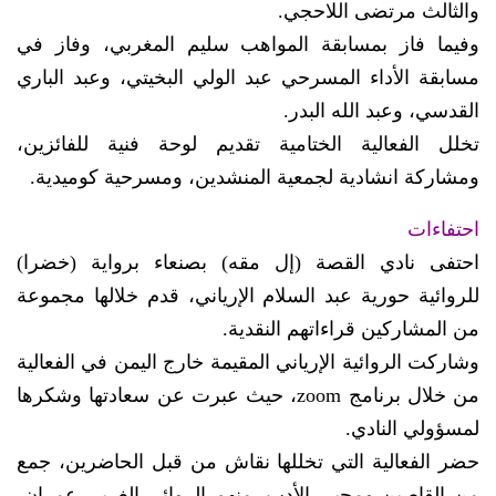
والثالث مرتضى اللاحجي.
وفيما فاز بمسابقة المواهب سليم المغربي، وفاز في
مسابقة الأداء المسرحي عبد الولي البخيتي، وعبد الباري
القدسي، وعبد الله البدر.
تخلل الفعالية الختامية تقديم لوحة فنية للفائزين،
ومشاركة انشادية لجمعية المنشدين، ومسرحية كوميدية.
احتفاءات
احتفى نادي القصة (إل مقه) بصنعاء برواية (خضرا)
للروائية حورية عبد السلام الإرياني، قدم خلالها مجموعة
من المشاركين قراءاتهم النقدية.
وشاركت الروائية الإرياني المقيمة خارج اليمن في الفعالية
من خلال برنامج zoom، حيث عبرت عن سعادتها وشكرها
لمسؤولي النادي.
حضر الفعالية التي تخللها نقاش من قبل الحاضرين، جمع
من القاصين ومحبي الأدب، منهم الروائي الغربي عمران،