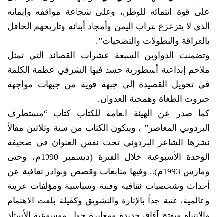
على قوة انتمائه للوطن، وعلى شجاعة مواقفه وإيمانه
الذي لا يتزعزع بتراب اليمن وأمجاد أبنائه وتاريخهم الحافل
بالعراقة والبطولات والتضحيات”.
وتضمنت الدواوين السبعة عشرات القصائد التي تمثل
ملاحم إبداعية أسطورية جسد فيها الشرفي عظمة الكلمة
في تحويل القصيدة إلى جبهة قوية من جبهات مواجهة
جبروت الطغاة وهمجية العدوان.
كما صدر عن الهيئة العامة للكتاب كتاب “مستطرف
البردوني المعاصر” ، ويتكون الكتاب من ستة وثلاثين مقالاً
نشرها الشاعر البردوني تحت نفس العنوان في صحيفة
الوحدة الأسبوعية خلال الفترة (ديسمبر 1990م، وحتى
ومارس 1993م).. وفيها متابعات وقصص ونوادر ثقافية عن
أحداث وشخصيات ثقافية وفنية وسياسية ومؤلفات عربية
وعالمية، غنية جداً بالإثارة والتشويق وكفيلة بلفت الاهتمام
والانتباه وبفتح آفاق جديدة ومغايرة حول موسوعية الأستاذ