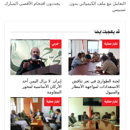
التعامل مع ملف الكيميائي بدون
يجددون اقتحام الأقصى المبارك
تسييس
قد يعجبك ايضا
اخبار محلية
-عربي
لجنة الطوارئ في تعز تناقش
إيران: لا يزال اليمن أحد
الاستعدادات لمواجهة الأمطار
الأركان الأساسية لمحور
والسيول
المقاومة
اخبار محلية
اخبار محلية