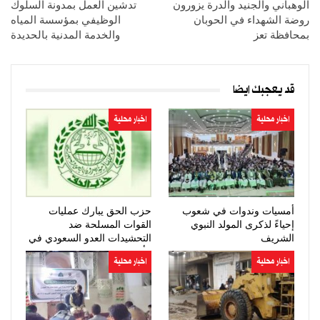
الوهباني والجنيد والدرة يزورون
تدشين العمل بمدونة السلوك
روضة الشهداء في الحوبان
الوظيفي بمؤسسة المياه
بمحافظة تعز
والخدمة المدنية بالحديدة
قد يعجبك ايضا
اخبار محلية
اخبار محلية
أمسيات وندوات في شعوب
حزب الحق يبارك عمليات
إحياءً لذكرى المولد النبوي
القوات المسلحة ضد
الشريف
التحشيدات العدو السعودي في
مأرب وحضرموت
اخبار محلية
اخبار محلية