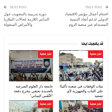
NEXT POST
PREV POST
اختتام أعمال مؤتمر الاقتصاد
دورة تدريبية بالمحويت حول
الدولي لدعم أبعاد التنمية
التدابير اللازمة لحالات الملاريا
المستدام عبر منصة الزوم
والأمراض المنقولة
قد يعجبك ايضا
اخبار محلية
اخبار محلية
مئات الوقفات في صعدة تأكيدًا
جامعة دار العلوم الشرعية
على الثبات والجهوزية لأي
بالحديدة تحتفي بتخرج دفعة
تصعيد
“النَّفَس اليماني”
اخبار محلية
اخبار محلية