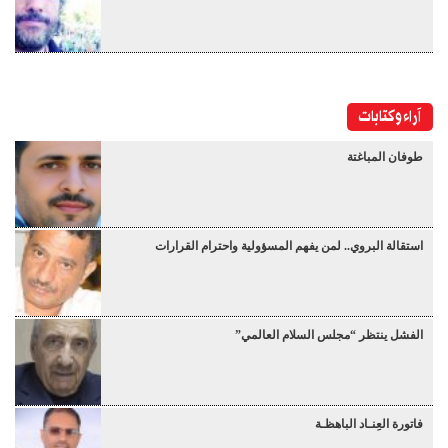
آراء وكتابات
طوفان المباغتة
استقالة البروي.. لمن يفهم المسؤولية واحترام القرارات
الفشل ينتظر “مجلس السلام العالمي”
فاتورة العِنـاد الباهظـة