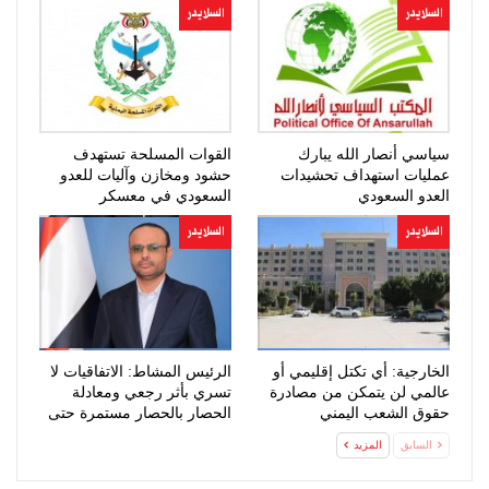
السلايدر
السلايدر
سياسي أنصار الله يبارك
القوات المسلحة تستهدف
عمليات استهداف تحشيدات
حشود ومخازن وآليات للعدو
العدو السعودي
السعودي في معسكر
“صحن…
السلايدر
السلايدر
الخارجية: أي تكتل إقليمي أو
الرئيس المشاط: الاتفاقيات لا
عالمي لن يتمكن من مصادرة
تسري بأثر رجعي ومعادلة
حقوق الشعب اليمني
الحصار بالحصار مستمرة حتى
المشروعة
تحقق…
السابق
المزيد