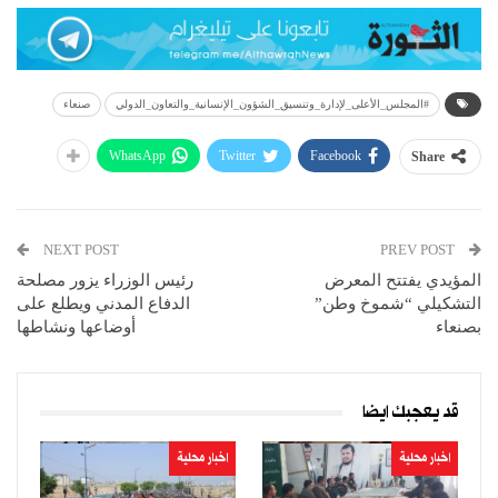
#المجلس_الأعلى_لإدارة_وتنسيق_الشؤون_الإنسانية_والتعاون_الدولي
صنعاء
WhatsApp
Twitter
Facebook
Share
NEXT POST
PREV POST
المؤيدي يفتتح المعرض
رئيس الوزراء يزور مصلحة
التشكيلي “شموخ وطن”
الدفاع المدني ويطلع على
بصنعاء
أوضاعها ونشاطها
قد يعجبك ايضا
اخبار محلية
اخبار محلية