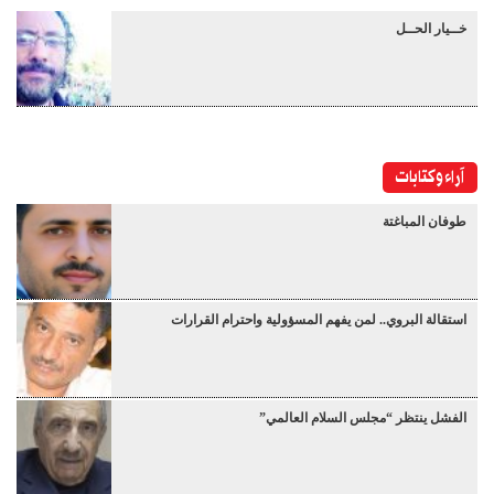
خــيار الحــل
آراء وكتابات
طوفان المباغتة
استقالة البروي.. لمن يفهم المسؤولية واحترام القرارات
الفشل ينتظر “مجلس السلام العالمي”