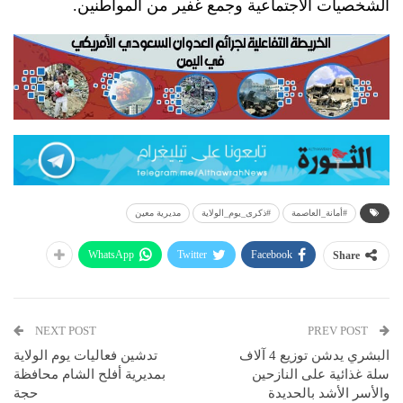
الشخصيات الاجتماعية وجمع غفير من المواطنين.
#أمانة_العاصمة
#ذكرى_يوم_الولاية
مديرية معين
WhatsApp
Twitter
Facebook
Share
NEXT POST
PREV POST
البشري يدشن توزيع 4 آلاف
تدشين فعاليات يوم الولاية
سلة غذائية على النازحين
بمديرية أفلح الشام محافظة
والأسر الأشد بالحديدة
حجة