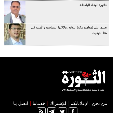
فاتورة العِنـاد الباهظـة
تعليق على (معاهدة مكة) الثلاثية ودلالاتها السياسية والأمنية في
هذا التوقيت
من نحن
لإعلاناتكم
للإشتراك
خدماتنا
اتصل بنا