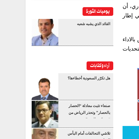
ري، أن
يوميات الثورة
ي إطار
القائد الذي يشبه شعبه
الاداء
تحديات
آراء وكتابات
هل تكرّر السعودية أخطاءها؟
صنعاء تثبت معادلة “الحصار
بالحصار” وتحذر الرياض من
“عسكرة البحر”
تلاشي التحالفات أمام البأس