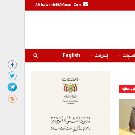
Althawrah99@gmail.com
اسبات
إعلانات
English
بار محلية