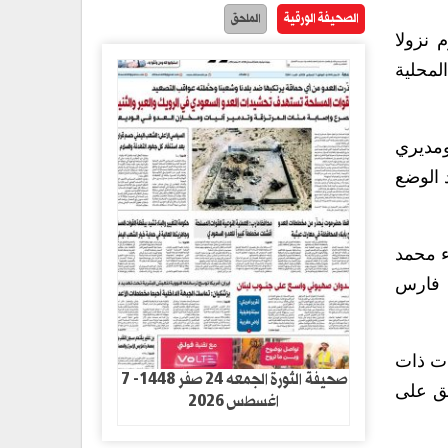
الصحيفة الورقية
الملحق
 نزولا
لمحلية
ومديري
 الوضع
ء محمد
ة فارس
ات ذات
صحيفة الثورة الجمعه 24 صفر 1448- 7
قق على
اغسطس 2026