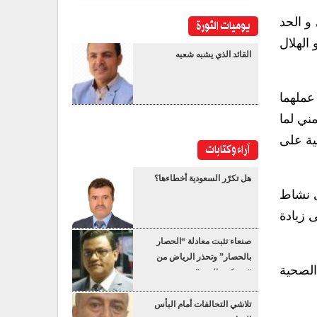
 و الحد
يوميات الثورة
 الهلال
القائد الذي يشبه شعبه
عملهما
مني لما
ية على
آراء وكتابات
هل تكرّر السعودية أخطاءها؟
ى نشاط
ى زيادة
صنعاء تثبت معادلة “الحصار
بالحصار” وتحذر الرياض من
 الصحية
“عسكرة البحر”
تلاشي التحالفات أمام البأس