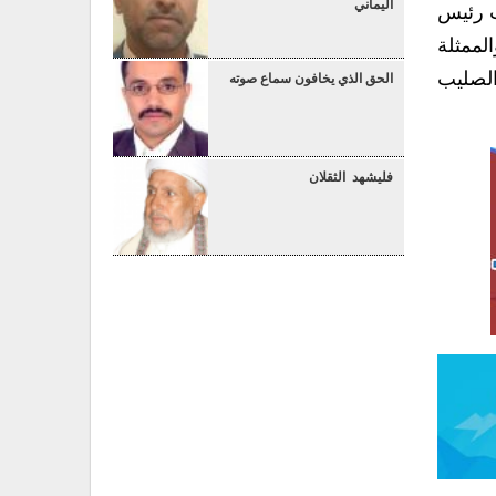
اليماني
ب رئيس
لممثلة
 الصليب
الحق الذي يخافون سماع صوته
فليشهد الثقلان