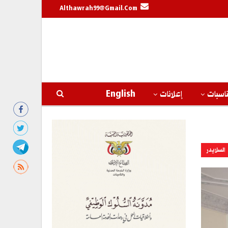
Althawrah99@gmail.com
اسبات
إعلانات
English
السلايدر