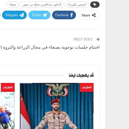
#رئيس_الوزراء
الدكتور عبدالعزيز صالح بن حبتور
صنعاء
Telegram
Twitter
Facebook
Share
PREV POST
اختتام جلسات توعوية بصنعاء في مجال الزراعة والثروة ال
قد يعجبك ايضا
السلايدر
السلايدر