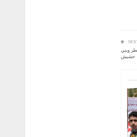
NEX
مطر وبني
حشيش