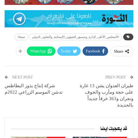
#المجلس_الأعلى_لإدارة_وتنسيق_الشؤون_الإنسانية_والتعاون_الدولي
صنعاء
WhatsApp
Twitter
Facebook
Share
NEXT POST
PREV POST
طيران العدوان يشن 13 غارة
شركة إنتاج بذور البطاطس
على حجة ومأرب والجوف
تدشن الموسم الزراعي 2022م
ونجران و363 خرقاً جديداً
بالحديدة
قد يعجبك ايضا