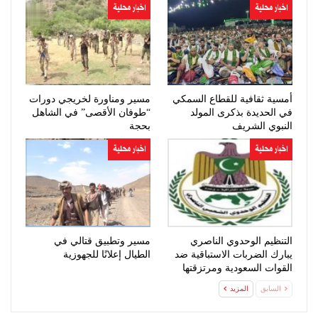
اخبار محلية
اخبار محلية
أمسية ثقافية للقطاع السمكي
مسير ومناورة لخريجي دورات
في الحديدة بذكرى المولد
“طوفان الأقصى” في الشاهل
النبوي الشريف
بحجة
اخبار محلية
اخبار محلية
التنظيم الوحدوي الناصري
مسير وتطبيق قتالي في
يبارك الضربات الاستباقية ضد
الطيال إعلانًا للجهوزية
القوات السعودية ومرتزقتها
السابق
المزيد