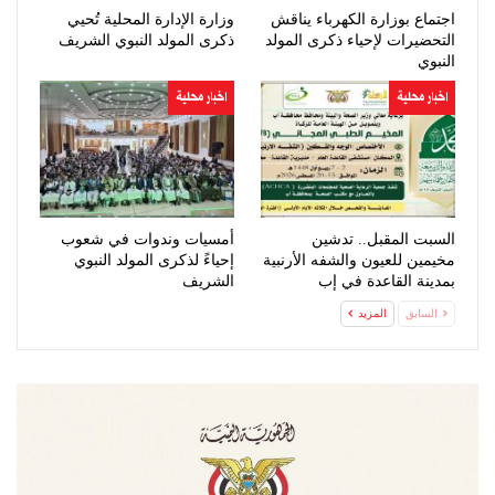
اجتماع بوزارة الكهرباء يناقش
وزارة الإدارة المحلية تُحيي
التحضيرات لإحياء ذكرى المولد
ذكرى المولد النبوي الشريف
النبوي
اخبار محلية
اخبار محلية
السبت المقبل.. تدشين
أمسيات وندوات في شعوب
مخيمين للعيون والشفه الأرنبية
إحياءً لذكرى المولد النبوي
بمدينة القاعدة في إب
الشريف
السابق
المزيد