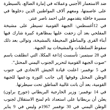
ضد الاستعمار الأجنبي وعملائه في إمارة الضالع، بالسيطرة
على عاصمتها، ومعهم آلاف المواطنين الذين دخلوها في
مسيرة حافلة يتقدمهم علي احمد ناصر عنتر.
في 12أغسطس: الجبهة القومية تسيطر على مشيخة
المفلحي بعد أن زحفت عليها بمظاهرة كبيرة شارك فيها
أبناء القرى والمناطق المحيطة بالمشيخة، وتوالى بعد ذلك
سقوط السلطنات والمشيخات بيد الجبهة.
في 28 سبتمبر: تأسست إذاعة المكلا، التي انطلقت باسم
“صوت الجبهة القومية لتحرير الجنوب اليمني المحتل”.
في 5 نوفمبر: اعلنت قيادة الجيش الاتحادي في جنوب
الوطن المحتل وقوفها إلى جانب الثورة ودعمها للجبهة
القومية، بعد أن باتت غالبية المناطق تحت سيطرتها.
في 14 نوفمبر: وزير الخارجية البريطاني (جورج براون)
يعلن أن بريطانيا على استعداد تام لمنح الاستقلال لجنوب
الوطن اليمني في 30 نوفمبر 1967م وليس في 9 يناير