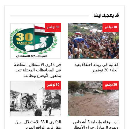
قد يعجبك ايضا
30 نوفمبر
30 نوفمبر
فعالية في ريمة احتفاءً بعيد
في ذكرى الاستقلال..انتفاضة
الجلاء 30 نوفمبر
في المحافظات المحتلة تندد
بتدهور الأوضاع وتطالب
برحيل…
30 نوفمبر
30 نوفمبر
إب.. وفاة وإصابة 5 أشخاص
الذكرى الـ55 للاستقلال.. بين
وتهدم 8 منازل جراء الأمطار
مفارقات الواقع المرير