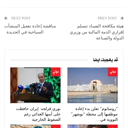
NEXT POST
PREV POST
هيئة مكافحة الفساد تتسلم
مناقشة إعادة تفعيل المنشآت
إقراري الذمة المالية من وزيري
السياحية في الحديدة
الدولة والصناعة
قد يعجبك ايضا
دولي
دولي
“روساتوم” تعلن بدء إعادة
نوري قزلجه: إيران حافظت
موظفيها إلى محطة “بوشهر”
على أمنها الغذائي رغم
النووية في…
الضغوط الخارجية