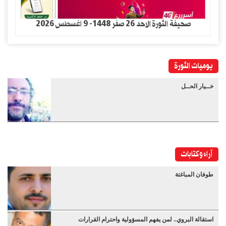
صحيفة الثورة الاحد 26 صفر 1448- 9 اغسطس 2026
يوميات الثورة
خــيار الحــل
آراء وكتابات
طوفان المباغتة
استقالة البروي.. لمن يفهم المسؤولية واحترام القرارات