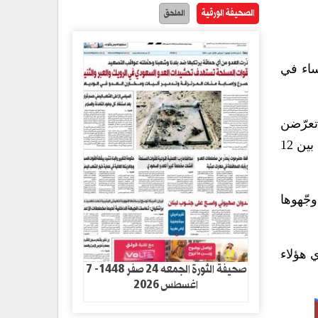
الصحيفة الورقية
الملحق
ساء في
 من 16 امرأة قلن إنّهن تعرّضن
لانتهاكات على أيدي مقاتلين من جبهة تحرير شعب تيغراي خلال عبورهم منطقة نيفاس ميوشا في إقليم أمهرة بين 12
وجّهوها
 على أيدي هؤلاء
صحيفة الثورة الجمعه 24 صفر 1448- 7
اغسطس 2026