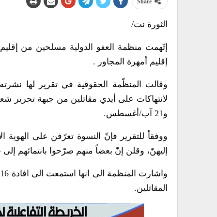
Share
الثورة نت/
إتّهمت منظمة العفو الدولية مسلحين من إقليم 
إقليم أمهرة المجاور .
و21 آب/أغسطس.
ووفقاً للتقرير فإنّ النسوة تعرّفن على الهوية ا
إليهنّ، وقلن إنّ بعضاً منهم صرّحوا بانتمائهم إل
المقاتلين.