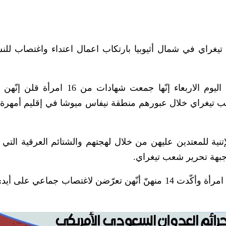
تيغراي في شمال أثيوبيا بارتكاب اعمال اعتداء واغتصاب للن
وقالت المنظّمة الحقوقية في تقرير لها نشرته اليوم الاربعاء إنّها جمعت شهادات
لإتنية للمعتدين عليهن من خلال لهجتهم والشتائم العرقية التي 
ى جبهة تحرير شعب تيغراي.
واشارت المنظمة الى انها استمعت الى افادة 16 امرأة وأكّدت 14 منهنّ أنّهن تعرّضن لاغتصاب جماعي