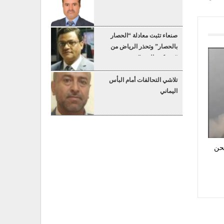
صنعاء تثبت معادلة “الحصار
بالحصار” وتحذر الرياض من
“عسكرة البحر”
تلاشي التحالفات أمام البأس
اليماني
حن