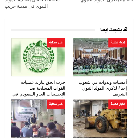
النبوي في مدينة حريب
قد يعجبك ايضا
اخبار محلية
اخبار محلية
أمسيات وندوات في شعوب
حزب الحق يبارك عمليات
إحياءً لذكرى المولد النبوي
القوات المسلحة ضد
الشريف
التحشيدات العدو السعودي في
مأرب وحضرموت
اخبار محلية
اخبار محلية