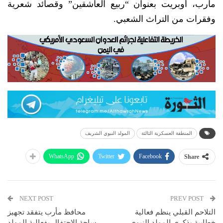
مأرب، أوبريت بعنوان “ربيع العاشقين” وقصائد شعرية
وفقرات من التراث الشعبي.
المنطقة العسكرية الثالثة
المولد النبوي الشريف
WhatsApp
Twitter
Facebook
Share
NEXT POST
PREV POST
التلاحم القبلي ينظم فعالية
محافظ مأرب يتفقد تجهيز
خطابية بذكرى المولد النبوي
ساحة الاحتفال بفعالية المولد