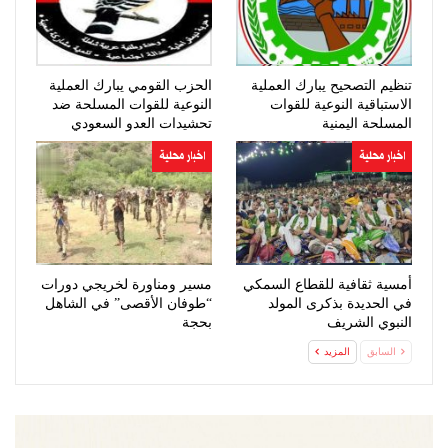
تنظيم التصحيح يبارك العملية
الحزب القومي يبارك العملية
الاستباقية النوعية للقوات
النوعية للقوات المسلحة ضد
المسلحة اليمنية
تحشيدات العدو السعودي
اخبار محلية
اخبار محلية
أمسية ثقافية للقطاع السمكي
مسير ومناورة لخريجي دورات
في الحديدة بذكرى المولد
“طوفان الأقصى” في الشاهل
النبوي الشريف
بحجة
السابق
المزيد