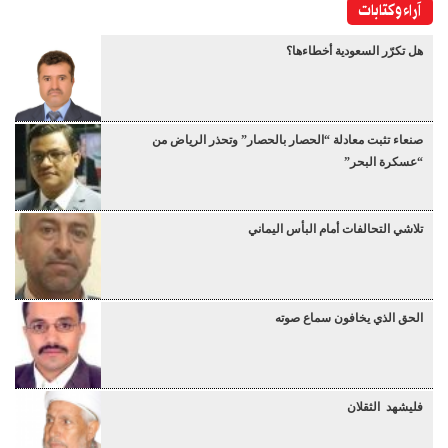
آراء وكتابات
هل تكرّر السعودية أخطاءها؟
صنعاء تثبت معادلة “الحصار بالحصار” وتحذر الرياض من
“عسكرة البحر”
تلاشي التحالفات أمام البأس اليماني
الحق الذي يخافون سماع صوته
فليشهد الثقلان