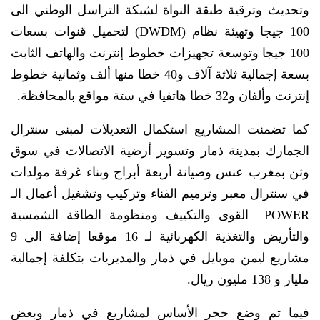
وتحديث وترقية طبقة النواة لشبكة التراسل الوطني الى
100 جيجا وتهيئة نظام (DWDM) لتحميل قنوات بسعات
100 جيجا وتوسعة تجهيزات خطوط إنترنت والهاتف الثابت
بسعة إجمالية ثلاثة آلاف و40 خطا منها ألف وثمانية خطوط
إنترنت وألفان و32 خطا هاتفيا في ستة مواقع بالمحافظة.
كما تضمنت المشاريع استكمال التعديلات لمبنى سنترال
الجمارك بمدينة ذمار وتسوير أرضية الاتصالات في سوق
وثن بمغرب عنس وصيانة أربعة أبراج وبناء غرفة مولدات
في سنترال معبر وترميم الفناء وتركيب وتشغيل أعمال الـ
POWER القوى والتكييف ومنظومة الطاقة الشمسية
والتأريض والتغذية الكهربائية لـ 16 موقعا إضافة الى 9
مشاريع ليمن موبايل في ذمار والمديريات بتكلفة إجمالية
مليار و 138 مليون ريال.
فيما تم وضع حجر الأساس لمشاريع في ذمار وبعض