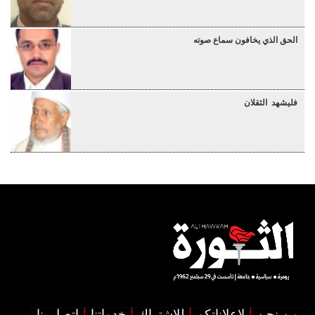
الحق الذي يخافون سماع صوته
فليشهد الثقلان
من نحن
لإعلاناتكم
للإشتراك
خدماتنا
اتصل بنا