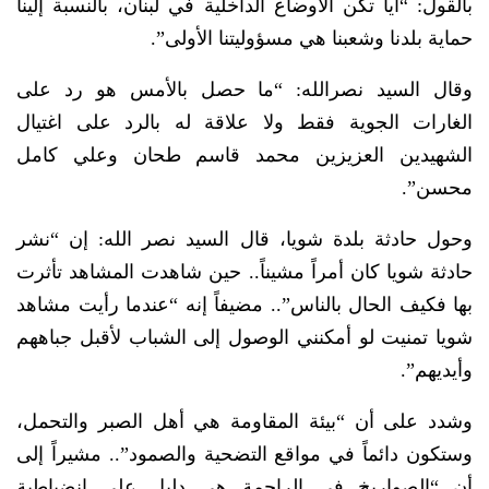
بالقول: “أيا تكن الأوضاع الداخلية في لبنان، بالنسبة إلينا
حماية بلدنا وشعبنا هي مسؤوليتنا الأولى”.
وقال السيد نصرالله: “ما حصل بالأمس هو رد على
الغارات الجوية فقط ولا علاقة له بالرد على اغتيال
الشهيدين العزيزين محمد قاسم طحان وعلي كامل
محسن”.
وحول حادثة بلدة شويا، قال السيد نصر الله: إن “نشر
حادثة شويا كان أمراً مشيناً.. حين شاهدت المشاهد تأثرت
بها فكيف الحال بالناس”.. مضيفاً إنه “عندما رأيت مشاهد
شويا تمنيت لو أمكنني الوصول إلى الشباب لأقبل جباههم
وأيديهم”.
وشدد على أن “بيئة المقاومة هي أهل الصبر والتحمل،
وستكون دائماً في مواقع التضحية والصمود”.. مشيراً إلى
أن “الصواريخ في الراجمة هي دليل على انضباطية