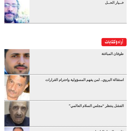
خــيار الحــل
آراء وكتابات
طوفان المباغتة
استقالة البروي.. لمن يفهم المسؤولية واحترام القرارات
الفشل ينتظر “مجلس السلام العالمي”