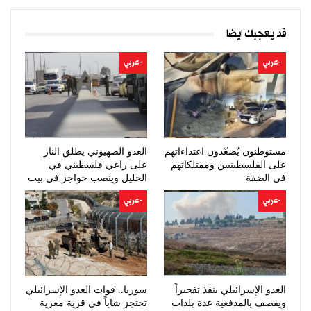
قد يعجبك ايضا
-عربي
-عربي
مستوطنون يُصعّدون اعتداءاتهم
العدو الصهيوني يطلق النار
على الفلسطينيين وممتلكاتهم
على راعي فلسطيني في
في الضفة
الخليل وينصب حواجز في بيت
لحم
-عربي
-عربي
العدو الإسرائيلي ينفذ تفجيراً
سوريا.. قوات العدو الإسرائيلي
ويقصف بالمدفعية عدة بلدات
تحتجز شاباً في قرية معرية