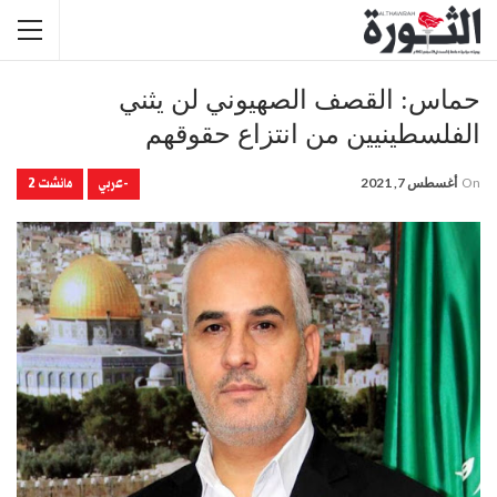
حماس: القصف الصهيوني لن يثني
الفلسطينيين من انتزاع حقوقهم
-عربي
مانشت 2
On
أغسطس 7, 2021