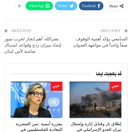
WhatsApp
Twitter
Facebook
Share
NEXT POST
PREV POST
السامعي يؤكد أهمية الوقوف
نصرالله: أهم إنجاز لحرب تموز
صفاً واحداً في مواجهة العدوان
إيجاد ميزان ردع وقواعد اشتباك
ضامنة لأمن لبنان
قد يعجبك ايضا
-عربي
-عربي
إطلاق نار وقنابل إنارة وإشعال
مقررة أممية: ثمن العنصرية
نيران للعدو الإسرائيلي في
المعادية للفلسطينيين في