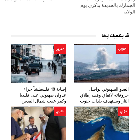
الجمارك بالحديدة بذكرى يوم
الولاية
قد يعجبك ايضا
-عربي
-عربي
العدو الصهيوني يواصل
إصابة 48 فلسطينياً جراء
خروقاته لاتفاق وقف إطلاق
عدوان صهيوني على قلنديا
النار ويستهدف بلدات جنوب
وكفر عقب شمال القدس
لبنان
دولي
-عربي