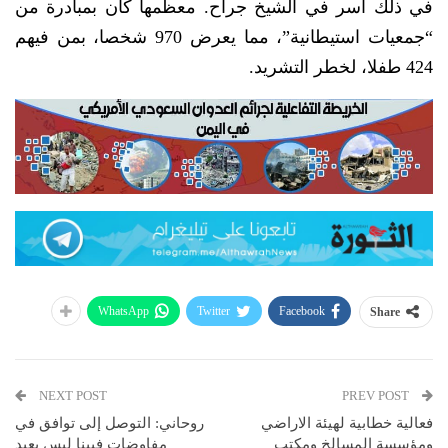
في ذلك أسر في الشيخ جراح. معظمها كان بمبادرة من
“جمعيات استيطانية”، مما يعرض 970 شخصا، بمن فيهم
424 طفلا، لخطر التشريد.​
WhatsApp
Twitter
Facebook
Share
NEXT POST
PREV POST
فعالية خطابية لهيئة الاراضي
روحاني: التوصل إلى توافق في
ومؤسسة المسالخ ومكتب
مفاوضات فيينا ليس بعيد