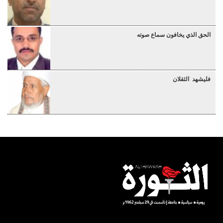
الحق الذي يخافون سماع صوته
فليشهد الثقلان