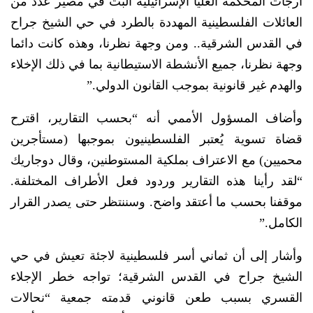
أرجأت المحكمة العليا الإسرائيلية البتّ في مصير عدد من
العائلات الفلسطينية المهددة بالطرد في حي الشيخ جراح
في القدس الشرقية.. ومن وجهة نظرنا، وهذه كانت دائما
وجهة نظرنا، جميع الأنشطة الاستيطانية بما في ذلك الإخلاء
والهدم غير قانونية بموجب القانون الدولي.”
وأضاف المسؤول الأممي أنه “بحسب التقارير، اقترح
قضاة تسوية يُعتبر الفلسطينيون بموجبها (مستأجرين
محميين) مع الاعتراف بملكية المستوطنين، وقال دوجاريك
“لقد رأينا هذه التقارير وردود فعل الأطراف المختلفة.
موقفنا بحسب ما أعتقد واضح. وسننتظر حتى يصدر القرار
الكامل.”
وأشار إلى أن ثماني أسر فلسطينية لاجئة تعيش في حي
الشيخ جراح في القدس الشرقية؛ تواجه خطر الإجلاء
القسري بسبب طعن قانوني قدمته جمعية “نحالات