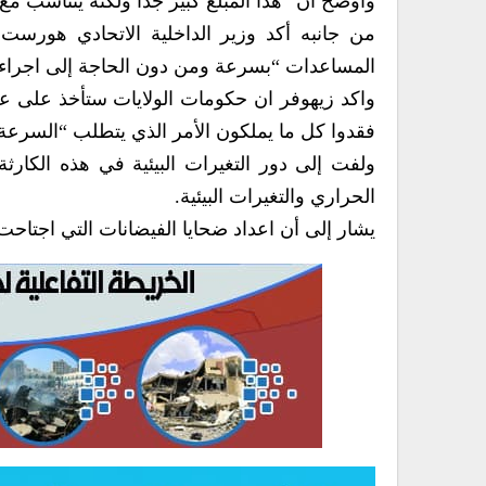
وأوضح ان “هذا المبلغ كبير جدا ولكنه يتناسب مع ق
من جانبه أكد وزير الداخلية الاتحادي هورس
المساعدات “بسرعة ومن دون الحاجة إلى اجراء
واكد زيهوفر ان حكومات الولايات ستأخذ على ع
فقدوا كل ما يملكون الأمر الذي يتطلب “السرع
ولفت إلى دور التغيرات البيئية في هذه الكار
الحراري والتغيرات البيئية.
يشار إلى أن اعداد ضحايا الفيضانات التي اجتاحت المناط