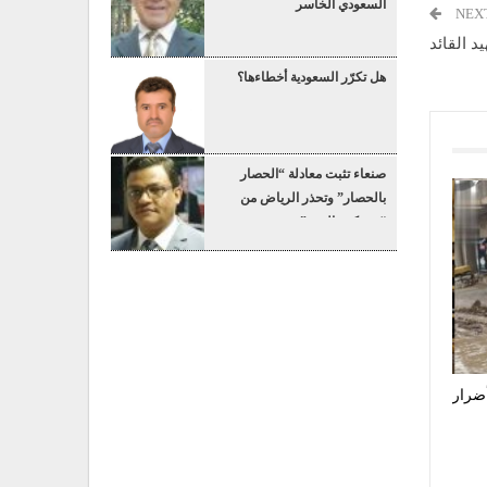
السعودي الخاسر
NEX
د القائد
هل تكرّر السعودية أخطاءها؟
صنعاء تثبت معادلة “الحصار
بالحصار” وتحذر الرياض من
“عسكرة البحر”
أضرار