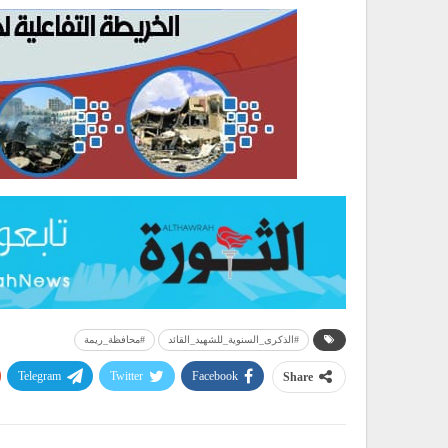
#الذكرى_السنوية_للشهيد_القائد
#محافظة_ريمة
Telegram
Twitter
Facebook
Share