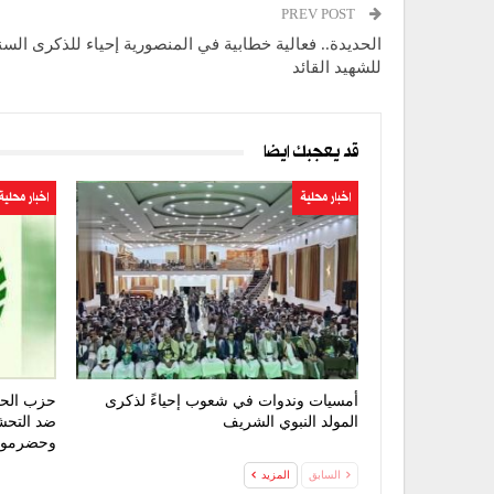
PREV POST
الحديدة.. فعالية خطابية في المنصورية إحياء للذكرى السن
للشهيد القائد
قد يعجبك ايضا
اخبار محلية
اخبار محلية
أمسيات وندوات في شعوب إحياءً لذكرى
حزب الحق
المولد النبوي الشريف
ضد التحش
وحضرمو
السابق
المزيد