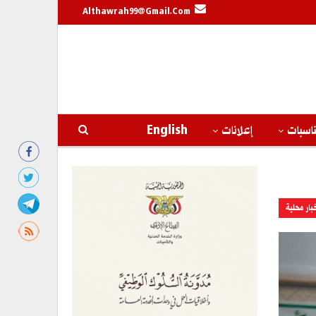
Althawrah99@gmail.com
اسبات
إعلانات
English
بار محلية