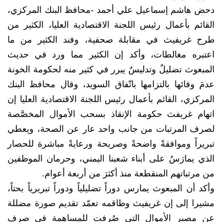
دحض هاشم إسماعيل علي أحمد -محافظ البنك المركزي،
القائم بأعمال رئيس اللجنة الاقتصادية العليا، الكثير من
طرح غريفيث في مقابلة صحفية، وفند الكثير من ما
اعتبره مغالطات، وأكد إن الكثير مما ورد في حديث
المبعوث تضليلٌ وتدليسٌ يبرر في كثير منه لحكومة الخونة
عدمَ وفائها بالتزامها باتّفاق السويد، وقال محافظ البنك
المركزي، القائم بأعمال رئيس اللجنة الاقتصادية العليا إن
اتهام غريفث حكومة الإنقاذ بسحب الأموال المخصَّصة
لصرف المرتبات من جانب واحد عار عن الصحة، ويعطي
تبريراً وموافقةً واضحةً وصريحة ورعايةً مباشرة للحصار
الذي يمارَسُ على أبناء شعبنا اليمني، وحرمان الموظفين
من مرتباتهم المنقطعة منذ أكثرَ من أربعة أعوام.
وأكد أن المبعوث يمارس دوراً تضليلياً ودوراً تبريرياً بحتاً،
مشيرا إلى إن غريفيث وطاقمه تعمّد تقديم صورة مضللة
عن مصير الأموال التي صُرفت للمساهمة في صرف