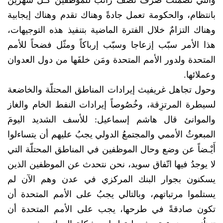
والتي تضمنت صرف نصف راتب للموظفين كُـلَّ شهرين
بانتظام، والحكومة تعمل جادةً وهناك تقدم وهناك إيجابية
وهناك التزامٌ خلال الفترة الماضية بتنفيذ هذه التوجيهات،
هذا الأمر سبّب إزعاجا وسبّب إرباكاً ومثّل فضحاً للأمم
المتحدة ولدور الأمم المتحدة ومَن خلفَها من دول العدوان
وعملائها.
وحول تجاهل غريفيث إيرادات المناطق المحتلّة والخاضعة
لسيطرة المرتزِقة، وخُصُوصاً إيرادات النفط الخام والغاز
والموانئ قال هاشم إسماعيل: للأسف الشديد اليومَ
المبعوثُ الأممي والمجتمعُ الدولي يجبُ عليهم أن يتساءلوا
أَيْـضاً عن وضع وحال الموظفين في المناطق المحتلّة التي
لا يوجدُ فيها اتّفاق سويد، نحن نتحدث عن الموظفين الذين
يسكنون بجوار البنك المركزي في عدن وهم الآن لم
يستلموا مرتباتهم، وبالتالي يجبُ على الأمم المتحدة أن
تكون صادقةً في طرحها، يجب على الأمم المتحدة أن