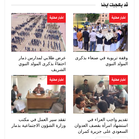
قد يعجبك ايضا
اخبار محلية
اخبار محلية
وقفة تربوية في صنعاء بذكرى
عرض طلابي لمدارس ذمار
المولد النبوي
احتفاءً بذكرى المولد النبوي
الشريف
اخبار محلية
اخبار محلية
تقديم واجب العزاء في
تفقد سير العمل في مكتب
استشهاد امرأة بقصف العدوان
وزارة الشؤون الاجتماعية بذمار
السعودي على جزيرة كمران