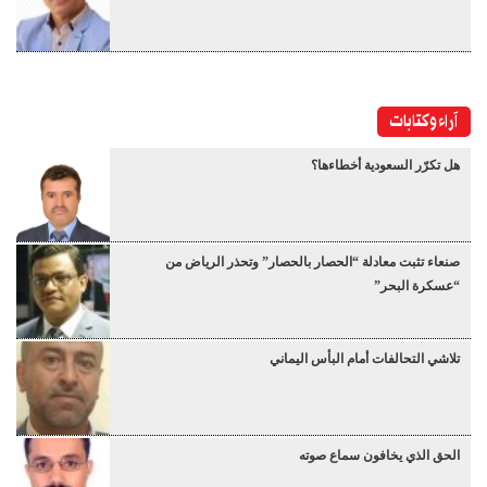
آراء وكتابات
هل تكرّر السعودية أخطاءها؟
صنعاء تثبت معادلة “الحصار بالحصار” وتحذر الرياض من
“عسكرة البحر”
تلاشي التحالفات أمام البأس اليماني
الحق الذي يخافون سماع صوته