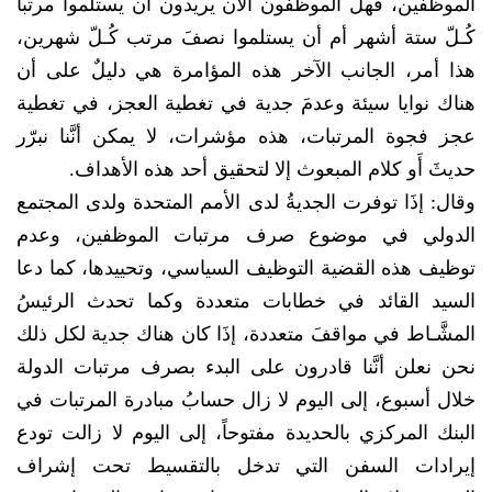
الموظفين، فهل الموظفون الآن يريدون أن يستلموا مرتباً
كُـلّ ستة أشهر أم أن يستلموا نصفَ مرتب كُـلّ شهرين،
هذا أمر، الجانب الآخر هذه المؤامرة هي دليلٌ على أن
هناك نوايا سيئة وعدمَ جدية في تغطية العجز، في تغطية
عجز فجوة المرتبات، هذه مؤشرات، لا يمكن أنَّنا نبرّر
حديثَ أَو كلام المبعوث إلا لتحقيق أحد هذه الأهداف.
وقال: إذَا توفرت الجديةُ لدى الأمم المتحدة ولدى المجتمع
الدولي في موضوع صرف مرتبات الموظفين، وعدم
توظيف هذه القضية التوظيف السياسي، وتحييدها، كما دعا
السيد القائد في خطابات متعددة وكما تحدث الرئيسُ
المشَّـاط في مواقفَ متعددة، إذَا كان هناك جدية لكل ذلك
نحن نعلن أنَّنا قادرون على البدء بصرف مرتبات الدولة
خلال أسبوع، إلى اليوم لا زال حسابُ مبادرة المرتبات في
البنك المركزي بالحديدة مفتوحاً، إلى اليوم لا زالت تودع
إيرادات السفن التي تدخل بالتقسيط تحت إشراف