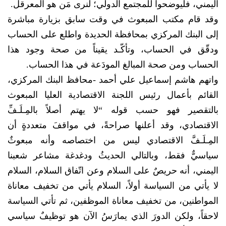
اليمني، فليوضحوا للمجتمع الدولي؛ لنرى مَن هو المعرقل.
وقد قام مكتب المبعوث في وقت سابق بزيارة مباشرة
إلى البنك المركزي بمحافظة الحديدة واطلع على الحساب
ودقّق في الحساب، وتأكّـد يقيناً من صحة وجود هذا
الحساب ومن صحة المبالغ المودَعة في هذا الحساب.
واتهم هاشم إسماعيل علي أحمد -محافظ البنك المركزي،
القائم بأعمال رئيس اللجنة الاقتصادية العليا المبعوث
بالتقصير فهو حسب قوله “لا يهتم أصلاً بالمِـلَـفِّ
الاقتصادي، وقد أعلنها صراحةً، في مواقفَ متعددةٍ أن
المِـلَـفَّ الاقتصادي ليس من اختصاصه وأنه مبعوثٌ
سياسيٌّ فقط، وبالتالي الحديثُ ودغدغة مشاعر شعبنا
اليمني، أنه حريصٌ على السلام وعن اتّفاق السلام، السلام
لا يأتي من السياسة أولاً، السلام يأتي من تخفيف معاناة
المواطنين، من تخفيف معاناة الموظفين، ثم تأتي السياسة
لاحقاً، ولكن الدورَ الذي يمارَسُ الآن هو توظيفٌ سياسي