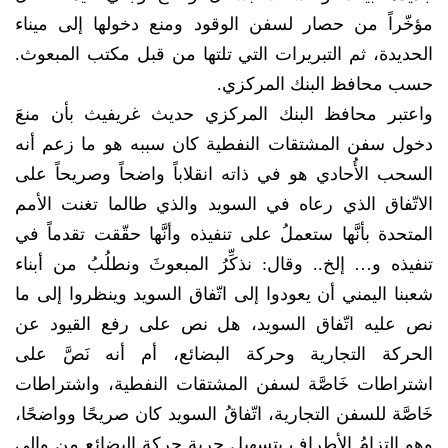
مؤخّراً من حصار لسفن الوقود ومنع دخولها إلى ميناء
الحديدة، ثم التبريرات التي تلتها من قبل مكتب المبعوث.
حسب محافظ البنك المركزي.
واعتبر محافظ البنك المركزي حديث غريفيث بأن منعَ
دخول سفن المشتقات النفطية كان سببه هو ما زعم أنه
السحب الأُحادي هو في ذاته انقلاباً واضحاً وصريحاً على
الاتّفاق الذي رعاه في السويد والذي طالما تغنت الأمم
المتحدة بأنَّها ستعملُ على تنفيذه وأنَّها حقّقت تقدماً في
تنفيذه و… إلخ.. وقال: نذكِّرُ المبعوثَ ونطلُبُ من أبناء
شعبنا اليمني أن يعودوا إلى اتّفاق السويد وينظروا إلى ما
نص عليه اتّفاق السويد، هل نص على رفع القيود عن
الحركة التجارية وحركة البضائع، أم أنه نَصَّ على
اشتراطات خَاصَّة لسفن المشتقات النفطية، واشتراطات
خَاصَّة للسفن التجارية، اتّفاقُ السويد كان صريحًا وواضحًا،
وهو التزامُ الأطراف بتسهيل حرية حركة البضائع مِن وإلى