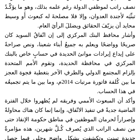
نصف راتب لموظفي الدولة رغم علمه بذلك، وهو ما يؤكّـدُ
تبنِّيَه لأجندة العدوان، وإلا فلا مصلحةَ له كبعوث أَو وسيط
محايد أن يزيّفَ الحقائق ويضللَ الرأيَ العام.
وأشار محافظ البنك المركزي إلى إن اتّفاقُ السويد كان
صريحًا وواضحًا ويعلم به جميعُ أبناء شعبنا، ونص صراحةً
على إيداع إيرادات موانئ الحديدة في حسابٍ خاص بالبنك
المركزي في محافظة الحديدة، وتقوم الأمم المتحدة
بإلزام المجتمع الدولي والطرفِ الآخر بتغطية فجوة العجز
ما بين كُلفة فاتورة مرتبات 2014م، وما بين ما يتم تجميعُه
في هذا الحساب.
وأكد أن المبعوث الأممي وفريقه لم يُظهروا خلال الفترة
الماضية جديةً في تنفيذ الاتّفاق، وإنما إنما كان هناك محاولةً
وإصراراً لحرمان الموظفين في مناطق حكومة الإنقاذ حتى
من نصف الراتب الذي يُصرف كُـلَّ شهرين، هذه مؤامرةٌ
جديدة تبينت وتكشفت بشكل واضح وجلي فيما حصل