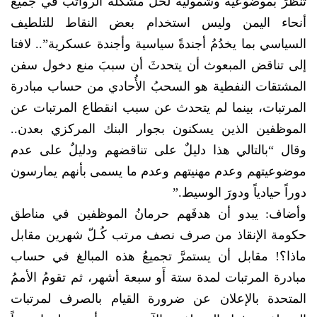
تنظُرَ بموضوعية وشمولية لحل مشكلة الرواتب في جميع
أنحاء اليمن وليس استخدام بعض النقاط للتلطيف
السياسي بما يخدُمُ أجندةً سياسية وأجندة عسكرية”.. لافتا
إلى تناقض المبعوث أن يتحدثَ أن سببَ منع دخول سفن
المشتقات النفطية هو السحبُ الأُحادي من حساب مبادرة
المرتبات، بينما لم يتحدث عن سبب انقطاع المرتبات عن
الموظفين الذين يسكنون بجوار البنك المركزي بعدن..
وقال “بالتالي هذا دليلٌ على تناقضهم ودليلٌ على عدم
موضوعيتهم وعدم مهنيتهم وعدم ما يسمى بأنهم يمارسون
دوراً حيادياً ودورَ الوسيط.”
وأضاف: يبدو أن هدفَهم حرمانُ الموظفين في مناطق
حكومة الإنقاذ من صرف نصف مرتب كُـلّ شهرين مقابل
ماذا؟! مقابل أن يستمرَّ تجميعُ هذه المبالغ في حساب
مبادرة المرتبات لمدة ستة أَو سبعة أشهر، ثم تقومُ الأممُ
المتحدة بالإعلان عن ضرورة القيام بالصرف لمرتبات