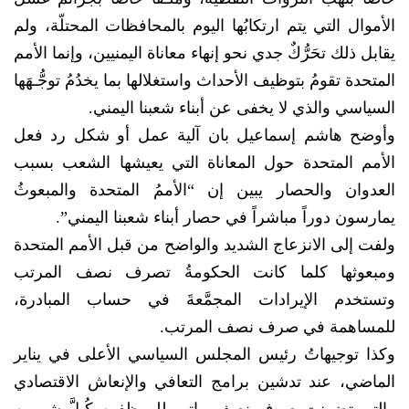
الأموال التي يتم ارتكابُها اليوم بالمحافظات المحتلّة، ولم
يقابل ذلك تحَرُّكٌ جدي نحو إنهاء معاناة اليمنيين، وإنما الأمم
المتحدة تقومُ بتوظيف الأحداث واستغلالها بما يخدُمُ توجُّـهَها
السياسي والذي لا يخفى عن أبناء شعبنا اليمني.
وأوضح هاشم إسماعيل بان آلية عمل أو شكل رد فعل
الأمم المتحدة حول المعاناة التي يعيشها الشعب بسبب
العدوان والحصار يبين إن “الأممُ المتحدة والمبعوثُ
يمارسون دوراً مباشراً في حصار أبناء شعبنا اليمني”.
ولفت إلى الانزعاج الشديد والواضح من قبل الأمم المتحدة
ومبعوثها كلما كانت الحكومةُ تصرف نصف المرتب
وتستخدم الإيرادات المجمَّعةَ في حساب المبادرة،
للمساهمة في صرف نصف المرتب.
وكذا توجيهاتُ رئيس المجلس السياسي الأعلى في يناير
الماضي، عند تدشين برامج التعافي والإنعاش الاقتصادي