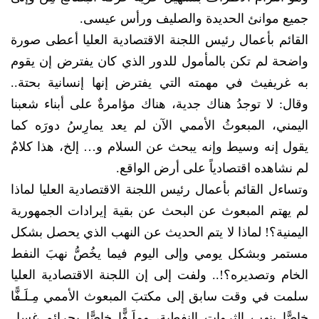
جميع موانئ الحديدة والصليف ورأس عيسى.
القائم بأعمال رئيس اللجنة الاقتصادية العليا أعطى صورة
واضحة لم تكن بالمأمول للدور الذي كان يفترض إن يقوم
به غريفيث في مهمته التي يفترض إنها إنسانية بحتة..
وقال: لا توجدُ هناك جدية، هناك مؤامرةٌ على أبناء شعبنا
اليمني، المبعوثُ الأممي الآن لم يعد يمارِسُ دورَه كما
يقول إنه وسيط وإنه يبحث عن السلام و… إلخ، هذا كلامٌ
لم نشاهده اقتصادياً على أرض الواقع.
وتساءل القائم بأعمال رئيس اللجنة الاقتصادية العليا لماذا
لم يهتم المبعوث عن البحث عن بقية إيرادات الجمهورية
اليمنية؟! لماذا لا يتم الحديث عن النهب الذي يحصل بشكل
مستمر وبشكل يومي وإلى اليوم فيما يخُصُّ نهبَ النفط
الخام وتصديره؟!.. ولفت إلى إن اللجنة الاقتصادية العليا
سلمت في وقت سابق إلى مكتبَ المبعوث الأممي مِـلَـفًّا
خاصًّا بنهب الثروات النفطية، وملَـفًّا خاصًّا بجرائم غسل