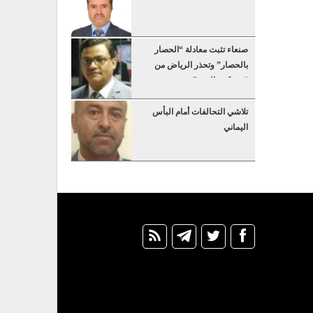
صنعاء تثبت معادلة “الحصار
بالحصار” وتحذر الرياض من
“عسكرة البحر”
تلاشي التحالفات أمام البأس
اليماني