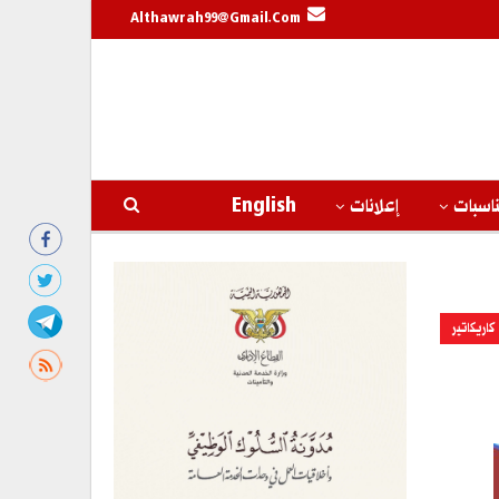
Althawrah99@gmail.com
اسبات
إعلانات
English
كاريكاتير