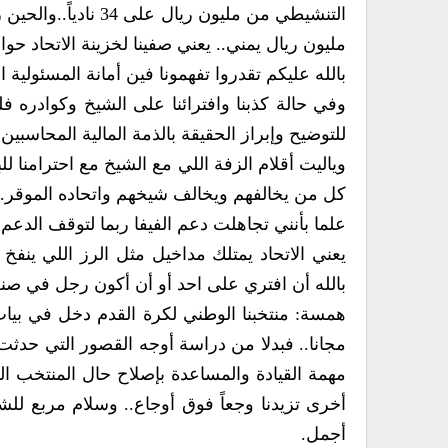
مليون ريال يمني.. يعني صفينا لخزينة الاتحاد ح
بالله عليكم تقدروا تفهمونا فين أمانة المسئولية ا
وفي حالة كذبنا وافترائنا على الشيخ وكوادره ف
للتوضيح وإبراز الحقيقة بالذمة المالية المحاسبين
وياليت أقلام الزفة اللي مع الشيخ مع احترامنا 
كل من يخالفهم ويخالف شيخهم واتحاده الموقر.
علما بأنني تجاهلت دعم الفيفا ربما لتوقف الدعم من ٢٠١٦ حسب معلوماتي المت
يعني الاتحاد يمتلك مداخيل مثل الرز اللي ينف
بالله أن افتري على احد أو أن أكون رجل في صن
همسة: منتخبنا الوطني لكرة القدم دخل في بيا
مجانا.. فبدلا من دراسة أوجه القصور التي حدثت
مهمة القيادة والمساعدة بإصلاح حال المنتخب ال
أخرى تزيدنا وجعاً فوق أوجاع.. وسلام مربع لل
أجمل.