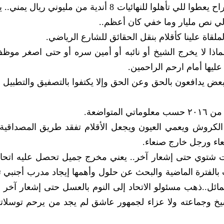
والي نص مليار وما خفي كان أعظم..
لملقاة علينا كأقلام بنقل الحقائق للشارع الرياضي.
لماذا لا يخرج الشيخ أو نائبه أو أمين سره أو حتى اصغر موظ
 عليها أمام ارحم الراحمين.
للبعض يدافعون بالحق وعن الحق وإلا يكتفوا بالتصفيق والتطبيل 
واضعة.
خ الكروش ويعمي العيون ويجعل الأقلام تفقد طريق المصداقية.
عاء ورجل خارج صنعاء.
ت شتوي حتى إشعار آخر.. يعني مخرج جميل تحصل عليه اتحاد
 بالفترة الماضية والبحث عن حلول وأهمها إيجاد مدرب أجنبي ت
مائل..ذهب مسئولو الاتحاد إلى النوم بالعسل حتى إشعار آخر 
شيخ وجماعته ولا عزاء لجمهور عاشق لم يجد من يرحم توسلاته