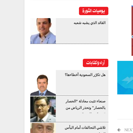
يوميات الثورة
القائد الذي يشبه شعبه
آراء وكتابات
هل تكرّر السعودية أخطاءها؟
صنعاء تثبت معادلة “الحصار
بالحصار” وتحذر الرياض من
“عسكرة البحر”
تلاشي التحالفات أمام البأس
NEX