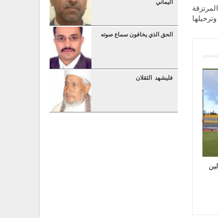
اليماني
المرتزقة
وترحيلها
الحق الذي يخافون سماع صوته
فليشهد الثقلان
لين