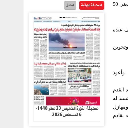
التنشيطي من مليون ريال على 34 نادياً..والحين راح يعطوا للي تأهلوا للنهائيات 8 أندية من مليوني ريال يمني.. يعني 50
الصحيفة الورقية
الملحق
ف عنده
وتخوين
.وأعوذ
 القدم
سند له
ومهازل
صحيفة الثورة الخميس 23 صفر 1448-
6 اغسطس 2026
 بقادم