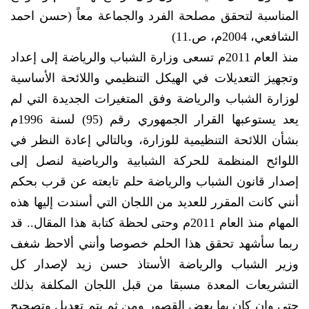
المناسبة لتحقق مصلحة الفرد والجماعة معاً (حسن احمد
الشافعي، 2004م، ص.11)
منذ العام 2011م تسعى وزارة الشباب والرياضة إلى إعداد
وتجهيز التعديلات في الهيكل التنظيمي واللائحة الأساسية
لوزارة الشباب والرياضة وفق المتغيرات الجديدة التي لم
يعد يستوعبها القرار الجمهوري رقم (95) لسنة 1996م
بشأن اللائحة التنظيمية للوزارة، وبالتالي إعادة النظر في
اللوائح المنظمة للحركة الشبابية والرياضية لنصل إلى
إصدار قانون الشباب والرياضة حلم تابعته عن قرب بحكم
أنني كانت المقرر للعديد من اللجان التي أسندت إليها هذه
المهام منذ العام 2011م وحتى لحظة كتابة هذا المقال.. قد
ربما سأشهد تحقق هذا الحلم خصوصا وأنني ألاحظ شغف
وزير الشباب والرياضة الأستاذ حسن زيد لإصدار كل
التشريعات المعدة مسبقا من قبل اللجان المكلفة بذلك
حتى وإن كان بها بعض القصور ومن ثم يتم تعديل وتصحيح