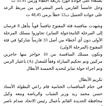
بصنعاء على جواده الورد بأربعة أخطاء وزمن 35.91 ث
وحل خامساً الفارس ياسر المشرعي من مربط الرعد
على جواده الجميل ب12 خطأ بزمن 48,45 ث
وشهدت منافسة فئة المفتوح تنافساً قوياً بتأهل 8 فرسان
إلى المرحلة الثانية(جولة التمايز) تجاوزوا مسلك المرحلة
الأولى دون أي أخطاء من أصل 33 فارساً شاركوا في فئة
المفتوح (المرحلة الاولى)
وتكون مسلك المنافسة من 10 حواجز منها حاجزين
مركبين وتم تحكيم المباراة وفقاً للمعدل (A) باعتبار الزمن
وتم اجراء جولة تمايز لتحديد الخمسة الأبطال
تكريم الأبطال
في ختام المنافسات الختامية قام راعي البطولة الأستاذ
حسن محمد زيد وزير الشباب والرياضة ومعه وكيل
محافظة الحديدة القائم بأعمال رئيس الاتحاد صدام ناصر