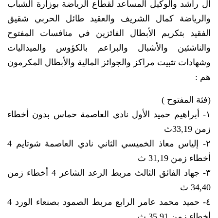
آل راشد والوكيل المساعد لقطاع الرياضة بوزارة الشباب
والرياضة كمال الشريف والعقيد طائل الحربي شقيق
الفقيد بتكريم الأبطال الفائزين في منافسات المفتوح
والناشئين والأشبال والبراعم بالكؤوس والميداليات
وشهادات تثبيت مراكز والجوائز المالية والأبطال المكرمون
هم :
(فئة المفتوح )
١- أبراهيم حميد الأول نادي العاصمة حماس بدون أخطاء
زمن 33,19ث
٢- إلياس معاذ الخميسي الثاني نادي العاصمة شوتايم 4
أخطاء زمن 31,19 ث
٣- جهاد الفائق الثالث مربط الرعد الشاعر 4 أخطاء زمن
34,40 ث
٤- حميد محمد عامر الرابع مربط الصمود بصنعاء الورد 4
أخطاء زمن 35.91 ث