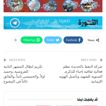
WhatsApp
Twitter
Facebook
Share
NEXT POST
PREV POST
شركة النفط بالحديدة تنظم
تكريم ابطال المشهر الثانية
فعالية ثقافية إحياء للذكرى
للفروسية..وحميد
السنوية للشهيد وتأصيل الهوية
اولاً..والخميسي ثانياً..والفائق
الإيمانية
ثالثاً في المفتوح
قد يعجبك ايضا