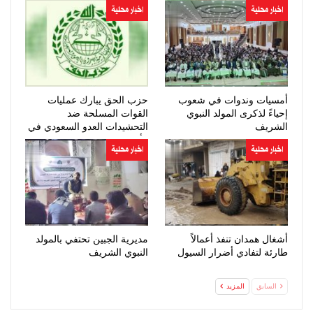
اخبار محلية
اخبار محلية
أمسيات وندوات في شعوب
حزب الحق يبارك عمليات
إحياءً لذكرى المولد النبوي
القوات المسلحة ضد
الشريف
التحشيدات العدو السعودي في
مأرب وحضرموت
اخبار محلية
اخبار محلية
أشغال همدان تنفذ أعمالاً
مديرية الجبين تحتفي بالمولد
طارئة لتفادي أضرار السيول
النبوي الشريف
السابق
المزيد