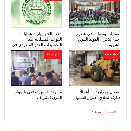
أمسيات وندوات في شعوب
حزب الحق يبارك عمليات
إحياءً لذكرى المولد النبوي
القوات المسلحة ضد
الشريف
التحشيدات العدو السعودي في
مأرب وحضرموت
اخبار محلية
اخبار محلية
أشغال همدان تنفذ أعمالاً
مديرية الجبين تحتفي بالمولد
طارئة لتفادي أضرار السيول
النبوي الشريف
السابق
المزيد