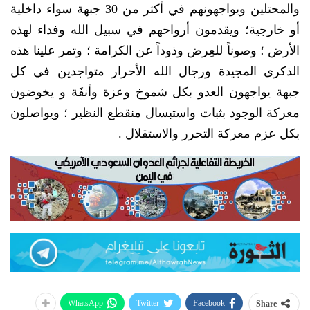
والمحتلين ويواجهونهم في أكثر من 30 جبهة سواء داخلية
أو خارجية؛ ويقدمون أرواحهم في سبيل الله وفداء لهذه
الأرض ؛ وصوناً للعِرض وذوداً عن الكرامة ؛ وتمر علينا هذه
الذكرى المجيدة ورجال الله الأحرار متواجدين في كل
جبهة يواجهون العدو بكل شموخ وعزة وأنفَة و يخوضون
معركة الوجود بثبات واستبسال منقطع النظير ؛ ويواصلون
بكل عزم معركة التحرر والاستقلال .
WhatsApp
Twitter
Facebook
Share