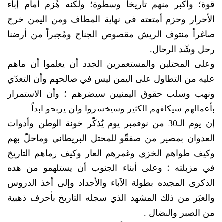
قوة؛ وأكبر منهم تاريخاً وسطوة؛ ولكنه هُزم أمام إباء
الأحرار وحزم أمتعته في نهاية المطاف ومن اليمن خرج
صاغراً منتوف الريش مقصوص الجناح ومُجبراً من أرضنا
رحل وشّد الرحال.
وعلى المحتلين والمستعمرين الجدد أن يعلموا أن ماهم
عليه من التطاول على اليمن ليس في صالحهم وأن التعدّي
ونهب وسلب حقوق اليمنيين سيضرهم ؛ وأن الاستمرار
بأعمالهم سيكلفهم الكثير وسيخسروا ولن يربحو ابداً.
إن يوم الـ30 من نوفمبر يوم يُذكّر خونة الوطن وأدوات
العدوان بمصير من صفقّو للمحتل البريطاني وماحلّ بهم
وكيف طواهم الخزي وغمرهم العار وكيف رماهم التاريخ
في مزبلته ؛ وعلى أبناء الجنوب أن يستلهمو من هذه
الذكرى المجيده بطولة الآباء والأجداد وإلى أخذ الدروس
والعبَر من ذلك المشهد الذي سجله التاريخ بأحرف ذهبية
من الصبر والنضال .