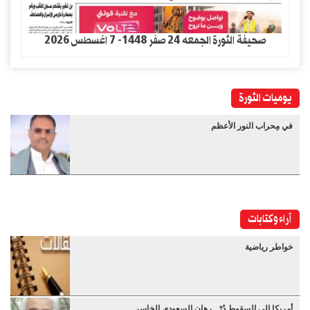
صحيفة الثورة الجمعه 24 صفر 1448- 7 اغسطس 2026
يوميات الثورة
في مِحراب النور الأعظم
آراء وكتابات
خواطر رياضية
أمريكا إلى السقوط دُرْ ..رهان السعودي الخاسر