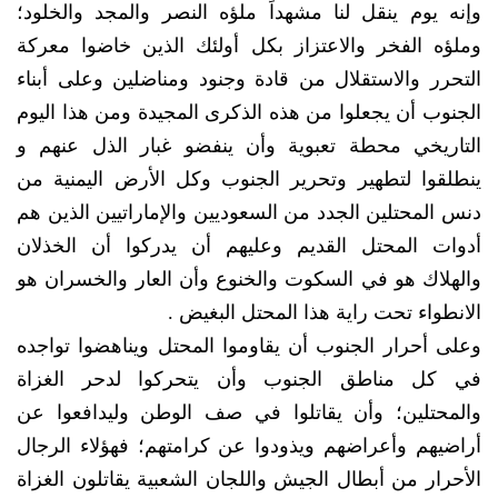
وإنه يوم ينقل لنا مشهداً ملؤه النصر والمجد والخلود؛
وملؤه الفخر والاعتزاز بكل أولئك الذين خاضوا معركة
التحرر والاستقلال من قادة وجنود ومناضلين وعلى أبناء
الجنوب أن يجعلوا من هذه الذكرى المجيدة ومن هذا اليوم
التاريخي محطة تعبوية وأن ينفضو غبار الذل عنهم و
ينطلقوا لتطهير وتحرير الجنوب وكل الأرض اليمنية من
دنس المحتلين الجدد من السعوديين والإماراتيين الذين هم
أدوات المحتل القديم وعليهم أن يدركوا أن الخذلان
والهلاك هو في السكوت والخنوع وأن العار والخسران هو
الانطواء تحت راية هذا المحتل البغيض .
وعلى أحرار الجنوب أن يقاوموا المحتل ويناهضوا تواجده
في كل مناطق الجنوب وأن يتحركوا لدحر الغزاة
والمحتلين؛ وأن يقاتلوا في صف الوطن وليدافعوا عن
أراضيهم وأعراضهم ويذودوا عن كرامتهم؛ فهؤلاء الرجال
الأحرار من أبطال الجيش واللجان الشعبية يقاتلون الغزاة