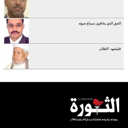
الحق الذي يخافون سماع صوته
فليشهد الثقلان