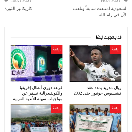
NEXT POST
PREV POST
السعودية امتنعت سابقاً وتلعب
كاريكاتير الثورة
الآن في رام الله
قد يعجبك ايضا
رياضة
رياضة
ريال مدريد يمدد عقد
قرعة دوري أبطال إفريقيا
فينيسيوس جونيور حتى 2032
والكونفيدرالية تسفر عن
مواجهات سهلة للأندية العربية
رياضة
رياضة