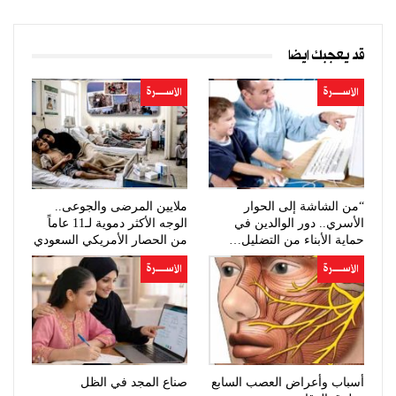
قد يعجبك ايضا
الأســــــرة
الأســــــرة
“من الشاشة إلى الحوار
ملايين المرضى والجوعى..
الأسري.. دور الوالدين في
الوجه الأكثر دموية لـ11 عاماً
حماية الأبناء من التضليل…
من الحصار الأمريكي السعودي
الأســــــرة
الأســــــرة
أسباب وأعراض العصب السابع
صناع المجد في الظل