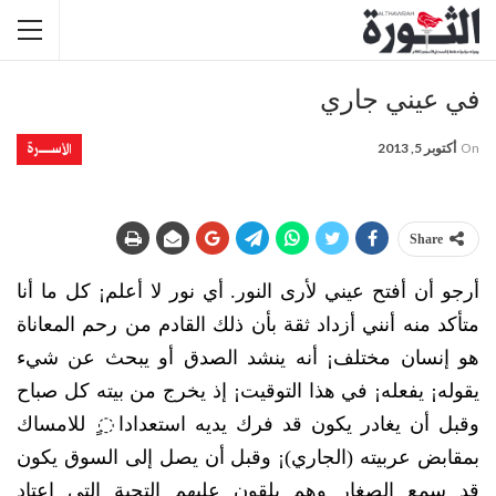
في‮ ‬عيني‮ ‬جاري
الأســــــرة
On
أكتوبر 5, 2013
Share
أرجو أن أفتح عيني‮ ‬لأرى النور‮. ‬أي‮ ‬نور لا أعلم¡‮ ‬كل ما أنا
متأكد منه أنني‮ ‬أزداد ثقة بأن ذلك القادم من رحم المعاناة
‬يقوله¡‮ ‬يفعله¡‮ ‬في‮ ‬هذا التوقيت¡‮ ‬إذ‮ ‬يخرج من بيته كل صباح
وقبل أن‮ ‬يغادر‮ ‬يكون قد فرك‮ ‬يديه استعدادا◌ٍ‮ ‬للامساك
بمقابض عربيته‮ (‬الجاري‮)‬¡‮ ‬وقبل أن‮ ‬يصل إلى السوق‮ ‬يكون
قد سمع الصغار وهم‮ ‬يلقون عليهم التحية التي‮ ‬اعتاد