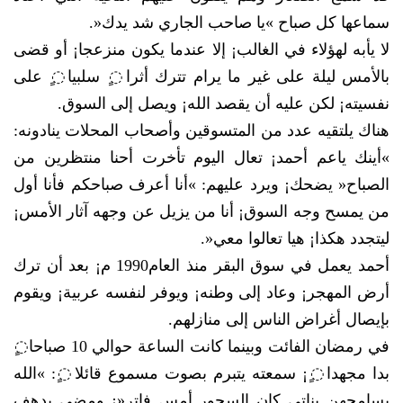
سماعها كل صباح‮ »‬يا صاحب الجاري‮ ‬شد‮ ‬يدك‮«.‬
لا‮ ‬يأبه لهؤلاء في‮ ‬الغالب¡‮ ‬إلا عندما‮ ‬يكون منزعجا¡‮ ‬أو قضى
بالأمس ليلة على‮ ‬غير ما‮ ‬يرام تترك أثرا◌ٍ‮ ‬سلبيا◌ٍ‮ ‬على
نفسيته¡‮ ‬لكن عليه أن‮ ‬يقصد الله¡‮ ‬ويصل إلى السوق‮.‬
هناك‮ ‬يلتقيه عدد من المتسوقين وأصحاب المحلات‮ ‬ينادونه‮:
»‬أينك‮ ‬ياعم أحمد¡‮ ‬تعال اليوم تأخرت أحنا منتظرين من
الصباح‮« ‬يضحك¡‮ ‬ويرد عليهم‮: »‬أنا أعرف صباحكم فأنا أول
‬ليتجدد هكذا¡‮ ‬هيا تعالوا معي‮«.‬
أحمد‮ ‬يعمل في‮ ‬سوق البقر منذ العام‮ ‬1990م¡‮ ‬بعد أن ترك
أرض المهجر¡‮ ‬وعاد إلى وطنه¡‮ ‬ويوفر لنفسه عربية¡‮ ‬ويقوم
بإيصال أغراض الناس إلى منازلهم‮.‬
‬يسامحهن بناتي‮ ‬كان السحور أمس فاتر‮«‬¡‮ ‬ومضى‮ ‬يدهف