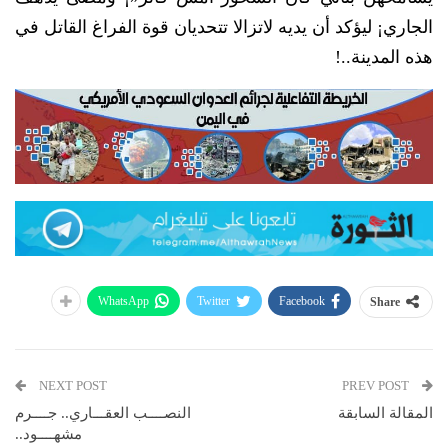
‬هذه المدينة‮..!‬
WhatsApp
Twitter
Facebook
Share
NEXT POST
PREV POST
المقالة السابقة
النصــــب العقـــاري.. جــــرم
مشهــــود..