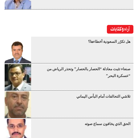
آراء وكتابات
هل تكرّر السعودية أخطاءها؟
صنعاء تثبت معادلة “الحصار بالحصار” وتحذر الرياض من
“عسكرة البحر”
تلاشي التحالفات أمام البأس اليماني
الحق الذي يخافون سماع صوته