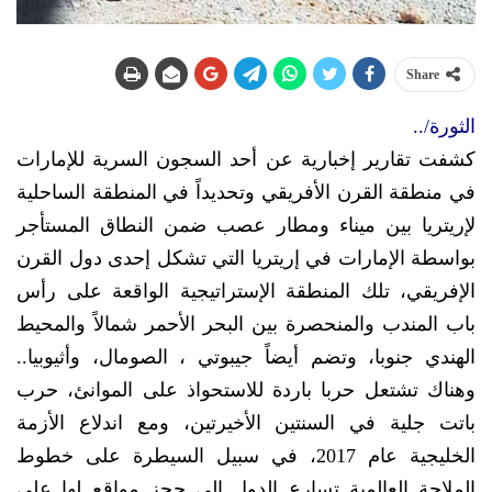
Share
الثورة/..
كشفت تقارير إخبارية عن أحد السجون السرية للإمارات
في منطقة القرن الأفريقي وتحديداً في المنطقة الساحلية
لإريتريا بين ميناء ومطار عصب ضمن النطاق المستأجر
بواسطة الإمارات في إريتريا التي تشكل إحدى دول القرن
الإفريقي، تلك المنطقة الإستراتيجية الواقعة على رأس
باب المندب والمنحصرة بين البحر الأحمر شمالاً والمحيط
الهندي جنوبا، وتضم أيضاً جيبوتي ، الصومال، وأثيوبيا..
وهناك تشتعل حربا باردة للاستحواذ على الموانئ، حرب
باتت جلية في السنتين الأخيرتين، ومع اندلاع الأزمة
الخليجية عام 2017، في سبيل السيطرة على خطوط
الملاحة العالمية تسارع الدول إلى حجز مواقع لها على