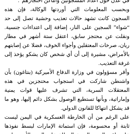
في عدن حول أعداد المسجونين وأماكن احتجازهم”.
وبحسب المعلومات التي أوردتها الوكالة، فإن هذه
السجون كانت تشهد حالات تعذيب وحشية تصل إلى حد
“شواء” السجين على النار، إضافة إلى اعتداءات جنسية.
ونقلت عن محتجز سابق، اعتقل ستة أشهر في مطار
ريان، صرخات المعتقلين وأجواء الخوف، فضلا عن إصابتهم
بالأمراض، مشيرة إلى أن أي شخص كان يشكو يؤخذ إلى
غرفة التعذيب.
وأقر مسؤولون في وزارة الدفاع الأميركية (بنتاغون) بأن
واشنطن شاركت في استجواب محتجزين في هذه
المعتقلات السرية، التي تشرف عليها قوات يمنية
وإماراتية، وبأنها تستطيع الوصول بشكل دائم إليها، وهو ما
قد يشكل انتهاكا للقانون الدولي.
على الرغم من أن الخارطة العسكرية في اليمن ليست
ثابتة أو محسومة، فإن استماتة الإمارات لبسط نفوذها