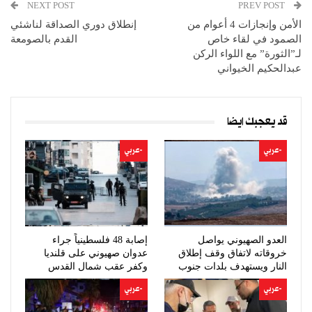
NEXT POST
PREV POST
الأمن وإنجازات 4 أعوام من
إنطلاق دوري الصداقة لناشئي
الصمود في لقاء خاص
القدم بالصومعة
لـ”الثورة” مع اللواء الركن
عبدالحكيم الخيواني
قد يعجبك ايضا
-عربي
-عربي
العدو الصهيوني يواصل
إصابة 48 فلسطينياً جراء
خروقاته لاتفاق وقف إطلاق
عدوان صهيوني على قلنديا
النار ويستهدف بلدات جنوب
وكفر عقب شمال القدس
لبنان
-عربي
-عربي