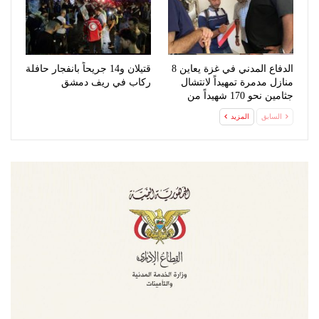
الدفاع المدني في غزة يعاين 8
قتيلان و14 جريحاً بانفجار حافلة
منازل مدمرة تمهيداً لانتشال
ركاب في ريف دمشق
جثامين نحو 170 شهيداً من
تحت…
السابق
المزيد