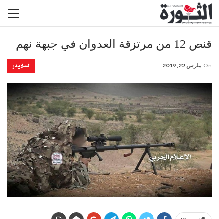
قنص 12 من مرتزقة العدوان في جبهة نهم
السلايدر
On
مارس 22, 2019