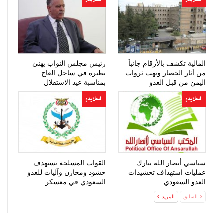
المالية تكشف بالأرقام جانباً
رئيس مجلس النواب يهنئ
من آثار الحصار ونهب ثروات
نظيره في ساحل العاج
اليمن من قبل العدو
بمناسبة عيد الاستقلال
السعودي…
السلايدر
السلايدر
سياسي أنصار الله يبارك
القوات المسلحة تستهدف
عمليات استهداف تحشيدات
حشود ومخازن وآليات للعدو
العدو السعودي
السعودي في معسكر
“صحن…
السابق
المزيد