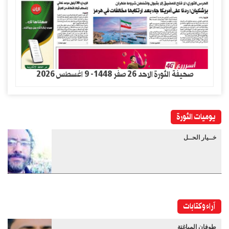
صحيفة الثورة الاحد 26 صفر 1448- 9 اغسطس 2026
يوميات الثورة
خــيار الحــل
آراء وكتابات
طوفان المباغتة