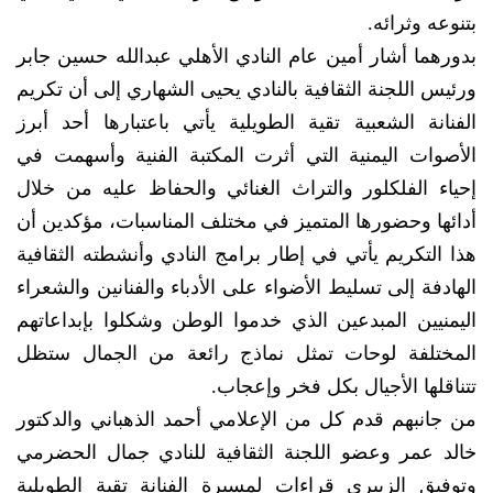
بتنوعه وثرائه.
بدورهما أشار أمين عام النادي الأهلي عبدالله حسين جابر
ورئيس اللجنة الثقافية بالنادي يحيى الشهاري إلى أن تكريم
الفنانة الشعبية تقية الطويلية يأتي باعتبارها أحد أبرز
الأصوات اليمنية التي أثرت المكتبة الفنية وأسهمت في
إحياء الفلكلور والتراث الغنائي والحفاظ عليه من خلال
أدائها وحضورها المتميز في مختلف المناسبات، مؤكدين أن
هذا التكريم يأتي في إطار برامج النادي وأنشطته الثقافية
الهادفة إلى تسليط الأضواء على الأدباء والفنانين والشعراء
اليمنيين المبدعين الذي خدموا الوطن وشكلوا بإبداعاتهم
المختلفة لوحات تمثل نماذج رائعة من الجمال ستظل
تتناقلها الأجيال بكل فخر وإعجاب.
من جانبهم قدم كل من الإعلامي أحمد الذهباني والدكتور
خالد عمر وعضو اللجنة الثقافية للنادي جمال الحضرمي
وتوفيق الزبيري قراءات لمسيرة الفنانة تقية الطويلية